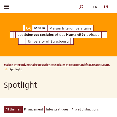
FR
EN
Toggle menu
SEARCH ENGINE
ciales
Humanités
et des
d'Alsace
Maison Interuniversitaire des
Sciences soc
Maison Interuniversitaire
MISHA
des
et des
d'Alsace
Sciences sociales
Humanités
University of Strasbourg
Vous êtes ici :
Maison Interuniversitaire des Sciences sociales et des Humanités d'Alsace | MISHA
Spotlight
Spotlight
All themes
Financement
Infos pratiques
Prix et distinctions