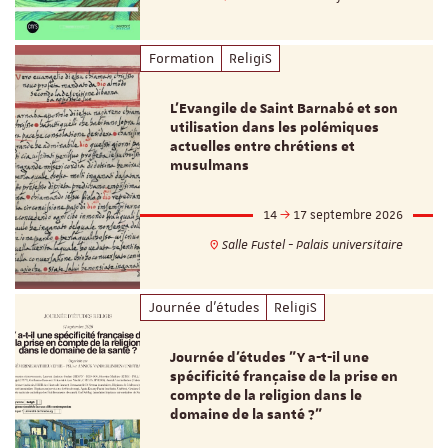
Formation
ReligiS
L’Evangile de Saint Barnabé et son
utilisation dans les polémiques
actuelles entre chrétiens et
musulmans
14
17 septembre 2026
Salle Fustel - Palais universitaire
Journée d'études
ReligiS
Journée d’études "Y a-t-il une
spécificité française de la prise en
compte de la religion dans le
domaine de la santé ?"