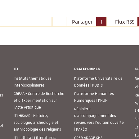
Partager
Flux RSS
ITI
PLATEFORMES
SE
Instituts thématiques
Plateforme Universitaire de
Ré
interdisciplinaires
Données | PUD-S
Vi
CREAA - Centre de Recherche
Plateforme Humanités
es
Re
et d’Expérimentation sur
Numériques | PHUN
Pr
l’Acte Artistique
Pépinière
SH
ITI HiSAAR | Histoire,
d’accompagnement des
Se
sociologie, archéologie et
revues vers l’édition ouverte
et
Es
anthropologie des religions
| PARÉO
Su
ITI Lethica | Littératures,
CPER ADAGE SHS