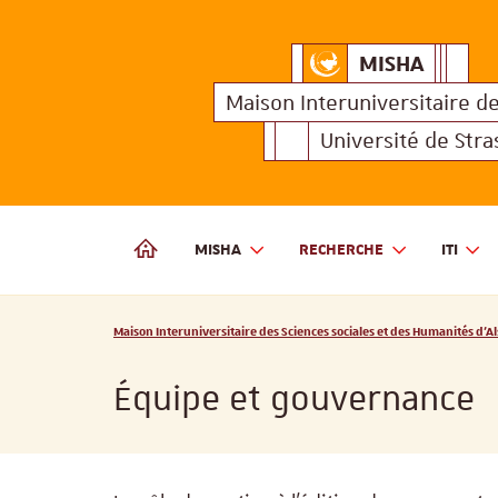
MISHA
Maison Interuniversitair
MISHA
Maison 
Maison Interuniversitaire
d
Université de Str
MISHA
RECHERCHE
ITI
MAISON INTERUNIVERSITAIRE DES SCIENCES SOCIALES
Vous êtes ici :
Maison Interuniversitaire des Sciences sociales et des Humanités d'Al
Équipe et gouvernance