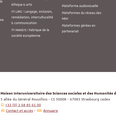
de
éthique & arts
Plateforme audiovisuelle
ITI LiRiC | Langage, inclusion,
Plateformes du réseau des
remédiation, interculturalité
MSH
SHA
& communication
Plateformes gérées en
ITI MAKErS | Fabrique de la
partenariat
société européenne
Maison Interuniversitaire des Sciences sociales et des Humanités d
5 allée du Général Rouvillois - CS 50008 - 67083 Strasbourg cedex
+33 (0) 3 68 85 61 00
Contact et accès
Annuaire