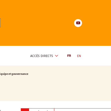
Youtube
anités
d'Alsace
Youtube
ACCÈS DIRECTS
FR
EN
Équipe et gouvernance