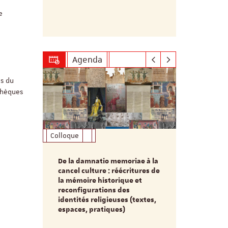
candidatures
e
2027 à minu
Agenda
ès du
thèques
Colloque
Formation
De la damnatio memoriae à la
Du passé au
cancel culture : réécritures de
source séc
e et
la mémoire historique et
d’innovati
reconfigurations des
anti infec
identités religieuses (textes,
interdiscip
espaces, pratiques)