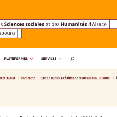
Sciences sociales
Humanités
e des
et des
d'Alsace
Sciences sociales
Hum
Interuniversitaire des
et des
Sciences sociales
Humanités
es
et des
d'Alsace
asbourg
PLATEFORMES
SERVICES
 ET DES HUMANITÉS D'ALSACE | MISHA
MOTEUR DE RECHERCHE
sace | MISHA
Recherche
Pôle de soutien à l’édition de revues en SHS | OUVROIR