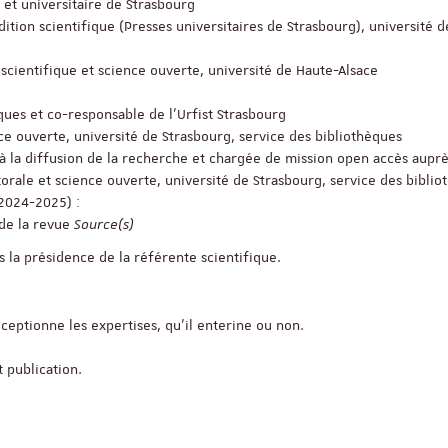
 et universitaire de Strasbourg
dition scientifique (Presses universitaires de Strasbourg), université d
 scientifique et science ouverte, université de Haute-Alsace
ques et co-responsable de l’Urfist Strasbourg
e ouverte, université de Strasbourg, service des bibliothèques
à la diffusion de la recherche et chargée de mission open accès aupr
rale et science ouverte, université de Strasbourg, service des biblio
 2024-2025) :
 de la revue
Source(s)
 la présidence de la référente scientifique.
Séminaire
ceptionne les expertises, qu’il enterine ou non.
Objectivité scientifiqu
t publication.
recherche qualitative