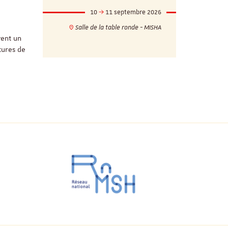
mbre 2026
10
11 septembre 2026
1
17h
18h
Salle de la table ronde - MISHA
VILLA C
ie - MISHA
vent un
tures de