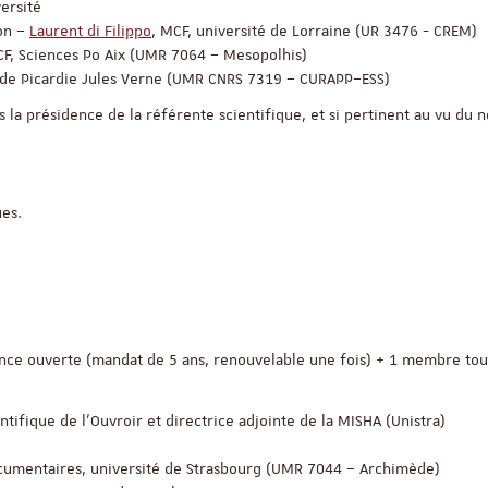
versité
ion –
Laurent di Filippo
, MCF, université de Lorraine (UR 3476 - CREM)
CF, Sciences Po Aix (UMR 7064 – Mesopolhis)
é de Picardie Jules Verne (UMR CNRS 7319 – CURAPP–ESS)
s la présidence de la référente scientifique, et si pertinent au vu du
ues.
ReligiS
Financement
cience ouverte (mandat de 5 ans, renouvelable une fois) + 1 membre to
Appel à candidatures 
Soutien à la publicati
ntifique de l’Ouvroir et directrice adjointe de la MISHA (Unistra)
ReligiS
Date limite de candidature
ocumentaires, université de Strasbourg (UMR 7044 – Archimède)
2026