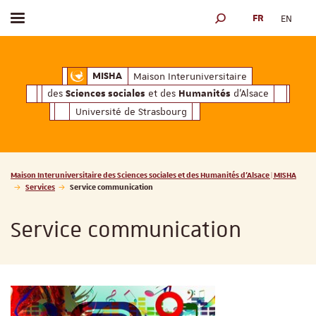
FR
EN
Afficher / masquer le menu
MOTEUR DE RECHERCH
ciales
Humanités
et des
d'Alsace
Maison Interuniversitaire des
Sciences soc
Maison Interuniversitaire
MISHA
des
et des
d'Alsace
Sciences sociales
Humanités
Université de Strasbourg
Vous êtes ici :
Maison Interuniversitaire des Sciences sociales et des Humanités d'Alsace | MISHA
Services
Service communication
Service communication