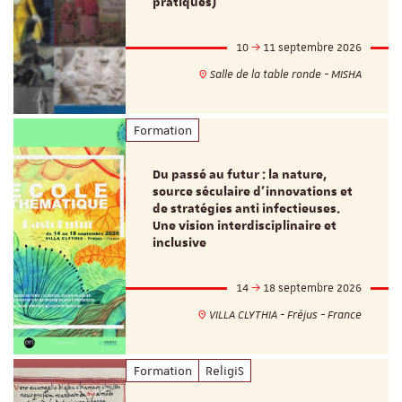
pratiques)
10
11 septembre 2026
Salle de la table ronde - MISHA
Formation
Du passé au futur : la nature,
source séculaire d’innovations et
de stratégies anti infectieuses.
Une vision interdisciplinaire et
inclusive
14
18 septembre 2026
VILLA CLYTHIA - Fréjus - France
Formation
ReligiS