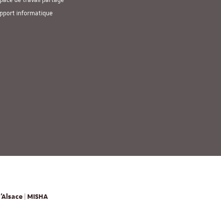
pace de travail partagé
pport informatique
'Alsace | MISHA