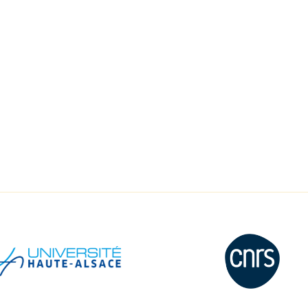
17 nove
Salle Océan