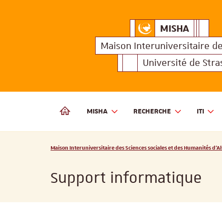
MISHA
Maison Interuniversitair
MISHA
Maison 
Maison Interuniversitaire
d
Université de Str
MISHA
RECHERCHE
ITI
MAISON INTERUNIVERSITAIRE DES SCIENCES SOCIALES
Vous êtes ici :
Maison Interuniversitaire des Sciences sociales et des Humanités d'Al
Support informatique