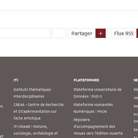
Partager
Flux RSS
ITI
PLATEFORMES
SE
Instituts thématiques
Plateforme Universitaire de
Ré
interdisciplinaires
Données | PUD-S
Vi
CREAA - Centre de Recherche
Plateforme Humanités
es
Re
et d’Expérimentation sur
Numériques | PHUN
Pr
l’Acte Artistique
Pépinière
SH
ITI HiSAAR | Histoire,
d’accompagnement des
Se
sociologie, archéologie et
revues vers l’édition ouverte
et