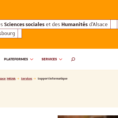
Sciences sociales
Humanités
e des
et des
d'Alsace
Sciences sociales
Hum
Interuniversitaire des
et des
Sciences sociales
Humanités
es
et des
d'Alsace
asbourg
PLATEFORMES
SERVICES
 ET DES HUMANITÉS D'ALSACE | MISHA
MOTEUR DE RECHERCHE
sace | MISHA
Services
Support informatique