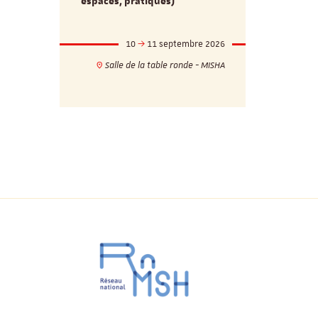
espaces, pratiques)
mbre 2026
10
11 septembre 2026
1
17h
18h
Salle de la table ronde - MISHA
VILLA C
ie - MISHA