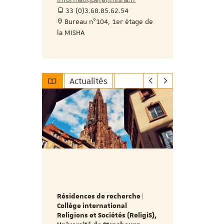
33 (0)3.68.85.62.54
Bureau n°104, 1er étage de
la MISHA
Actualités
Ouverture 
candidatur
doctorale 
Résidences de recherche |
archéologi
/
Collège international
& Olivier T
on
Religions et Sociétés (ReligiS),
L’appel à ca