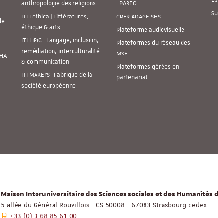
Es
anthropologie des religions
| PARÉO
Su
ITI Lethica | Littératures,
CPER ADAGE SHS
de
éthique & arts
Plateforme audiovisuelle
ITI LiRiC | Langage, inclusion,
Plateformes du réseau des
remédiation, interculturalité
MSH
SHA
& communication
Plateformes gérées en
ITI MAKErS | Fabrique de la
partenariat
société européenne
Maison Interuniversitaire des Sciences sociales et des Humanités d
5 allée du Général Rouvillois - CS 50008 - 67083 Strasbourg cedex
+33 (0) 3 68 85 61 00