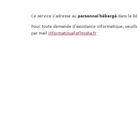
Ce service s'adresse au
dans le b
personnel hébergé
Pour toute demande d'assistance informatique, veuille
par mail
informatique[at]misha.fr