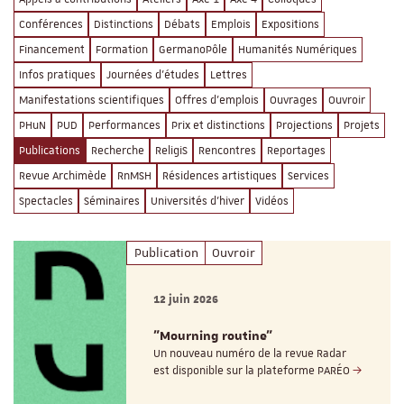
Conférences
Distinctions
Débats
Emplois
Expositions
Financement
Formation
GermanoPôle
Humanités Numériques
Infos pratiques
Journées d'études
Lettres
Manifestations scientifiques
Offres d'emplois
Ouvrages
Ouvroir
PHuN
PUD
Performances
Prix et distinctions
Projections
Projets
Publications
Recherche
ReligiS
Rencontres
Reportages
Revue Archimède
RnMSH
Résidences artistiques
Services
Spectacles
Séminaires
Universités d'hiver
Vidéos
Publication
Ouvroir
12 juin 2026
"Mourning routine"
Un nouveau numéro de la revue Radar
est disponible sur la plateforme PARÉO