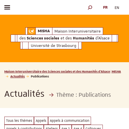
FR
EN
Afficher / masquer le menu
MOTEUR DE RECHERCH
ciales
Humanités
et des
d'Alsace
Maison Interuniversitaire des
Sciences soc
Maison Interuniversitaire
MISHA
des
et des
d'Alsace
Sciences sociales
Humanités
Université de Strasbourg
Vous êtes ici :
Maison Interuniversitaire des Sciences sociales et des Humanités d'Alsace | MISHA
Actualités
Publications
Actualités
Thème :
Publications
Tous les thèmes
Appels
Appels à communication
Appels à contributions
Ateliers
Axe 1
Axe 4
Colloques