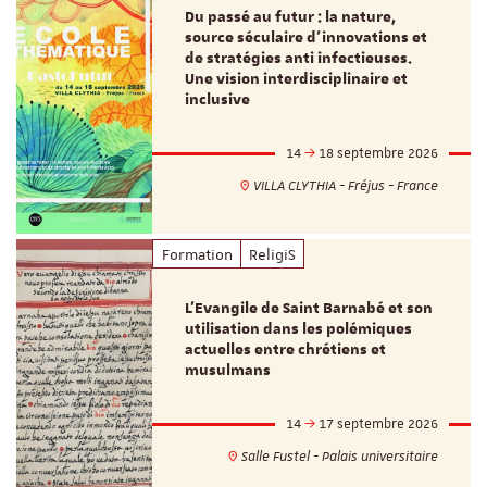
Du passé au futur : la nature,
source séculaire d’innovations et
de stratégies anti infectieuses.
Une vision interdisciplinaire et
inclusive
14
18 septembre 2026
VILLA CLYTHIA - Fréjus - France
Formation
ReligiS
L’Evangile de Saint Barnabé et son
utilisation dans les polémiques
actuelles entre chrétiens et
musulmans
14
17 septembre 2026
Salle Fustel - Palais universitaire