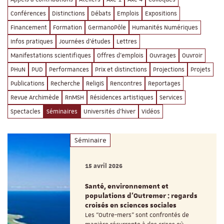
Conférences
Distinctions
Débats
Emplois
Expositions
Financement
Formation
GermanoPôle
Humanités Numériques
Infos pratiques
Journées d'études
Lettres
Manifestations scientifiques
Offres d'emplois
Ouvrages
Ouvroir
PHuN
PUD
Performances
Prix et distinctions
Projections
Projets
Publications
Recherche
ReligiS
Rencontres
Reportages
Revue Archimède
RnMSH
Résidences artistiques
Services
Spectacles
Séminaires
Universités d'hiver
Vidéos
Séminaire
15 avril 2026
Santé, environnement et
populations d’Outremer : regards
croisés en sciences sociales
Les “Outre-mers” sont confrontés de