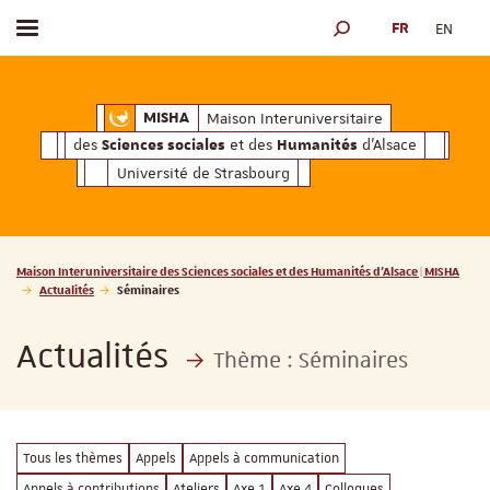
FR
EN
Afficher / masquer le menu
MOTEUR DE RECHERCH
ciales
Humanités
et des
d'Alsace
Maison Interuniversitaire des
Sciences soc
Maison Interuniversitaire
MISHA
des
et des
d'Alsace
Sciences sociales
Humanités
Université de Strasbourg
Vous êtes ici :
Maison Interuniversitaire des Sciences sociales et des Humanités d'Alsace | MISHA
Actualités
Séminaires
Actualités
Thème :
Séminaires
Tous les thèmes
Appels
Appels à communication
Appels à contributions
Ateliers
Axe 1
Axe 4
Colloques