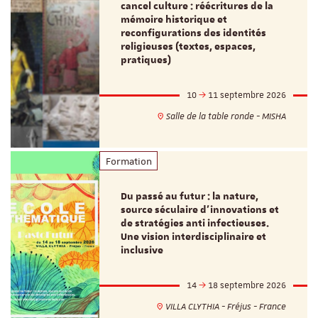
cancel culture : réécritures de la
mémoire historique et
reconfigurations des identités
religieuses (textes, espaces,
pratiques)
10
11 septembre 2026
Salle de la table ronde - MISHA
Formation
Du passé au futur : la nature,
source séculaire d’innovations et
de stratégies anti infectieuses.
Une vision interdisciplinaire et
inclusive
14
18 septembre 2026
VILLA CLYTHIA - Fréjus - France