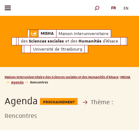
FR
EN
Afficher / masquer le menu
MOTEUR DE RECHERCH
ciales
Humanités
et des
d'Alsace
Maison Interuniversitaire des
Sciences soc
Maison Interuniversitaire
MISHA
des
et des
d'Alsace
Sciences sociales
Humanités
Université de Strasbourg
Vous êtes ici :
Maison Interuniversitaire des Sciences sociales et des Humanités d'Alsace | MISHA
Agenda
Rencontres
Agenda
Thème :
PROCHAINEMENT
Rencontres