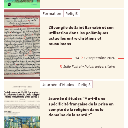
Formation
ReligiS
L’Evangile de Saint Barnabé et son
utilisation dans les polémiques
actuelles entre chrétiens et
musulmans
14
17 septembre 2026
Salle Fustel - Palais universitaire
Journée d'études
ReligiS
Journée d’études "Y a-t-il une
spécificité française de la prise en
compte de la religion dans le
domaine de la santé ?"