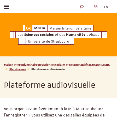
FR
EN
Afficher / masquer le menu
MOTEUR DE RECHERCH
ciales
Humanités
et des
d'Alsace
Maison Interuniversitaire des
Sciences soc
Maison Interuniversitaire
MISHA
des
et des
d'Alsace
Sciences sociales
Humanités
Université de Strasbourg
Vous êtes ici :
Maison Interuniversitaire des Sciences sociales et des Humanités d'Alsace | MISHA
Plateformes
Plateforme audiovisuelle
Plateforme audiovisuelle
Vous organisez un événement à la MISHA et souhaitez
l'enregistrer ? Vous utilisez une des salles équipées de