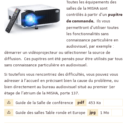
Toutes les équipements des
salles de la MISHA sont
contrôlés à partir d’un
pupitre
Ils vous
de commande.
permettront d’utiliser toutes
les fonctionnalités sans
connaissance particulière en
audiovisuel, par exemple :
démarrer un vidéoprojecteur ou sélectionner la source de
diffusion. Ces pupitres ont été pensés pour être utilisés par tous
sans connaissance particulière en audiovisuel.
Si toutefois vous rencontriez des difficultés, vous pouvez vous
adresser à l’accueil en précisant bien la cause du problème, ou
bien directement au bureau audiovisuel situé au premier 1er
étage de l’atrium de la MISHA, porte 137.
Nom du fichier :
Extension du fichier :
Poids du fichier :
Guide de la Salle de conférence
pdf
453 Ko
Nom du fichier :
Extension du fichier
Poids du fichie
Guide des salles Table ronde et Europe
jpg
1 Mo