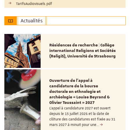
Nom du fichier :
TarifsAudiovisuels.pdf
Actualités
Résidences de recherche | Collège
international Religions et Sociétés
(ReligiS), Université de Strasbourg
Ouverture de l'appel à
candidature de la bourse
doctorale en ethnologie et
archéologie « Louise Beyrand &
Olivier Toussaint » 2027
L’appel à candidature 2027 est ouvert
depuis le 15 juillet 2026 et la date de
clôture des candidatures est fixée au 31
mars 2027 à minuit pour une…