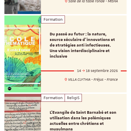
Salle de la table ronde - MISHA
Formation
Du passé au futur : la nature,
source séculaire d’innovations et
de stratégies anti infectieuses.
Une vision interdisciplinaire et
inclusive
14
18 septembre 2026
VILLA CLYTHIA - Fréjus - France
Formation
ReligiS
L’Evangile de Saint Barnabé et son
utilisation dans les polémiques
actuelles entre chrétiens et
musulmans