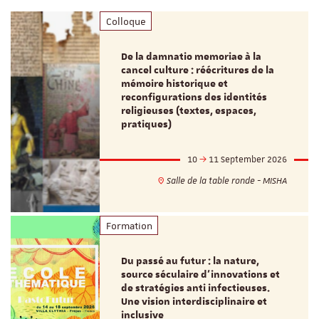
Colloque
De la damnatio memoriae à la
cancel culture : réécritures de la
mémoire historique et
reconfigurations des identités
religieuses (textes, espaces,
pratiques)
10
11 September 2026
Salle de la table ronde - MISHA
Formation
Du passé au futur : la nature,
source séculaire d’innovations et
de stratégies anti infectieuses.
Une vision interdisciplinaire et
inclusive