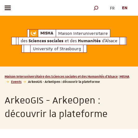
FR
EN
Toggle menu
SEARCH ENGINE
ciales
Humanités
et des
d'Alsace
Maison Interuniversitaire des
Sciences soc
Maison Interuniversitaire
MISHA
des
et des
d'Alsace
Sciences sociales
Humanités
University of Strasbourg
Vous êtes ici :
Maison Interuniversitaire des Sciences sociales et des Humanités d'Alsace | MISHA
Events
ArkeoGIS - ArkeOpen : découvrir la plateforme
ArkeoGIS - ArkeOpen :
découvrir la plateforme