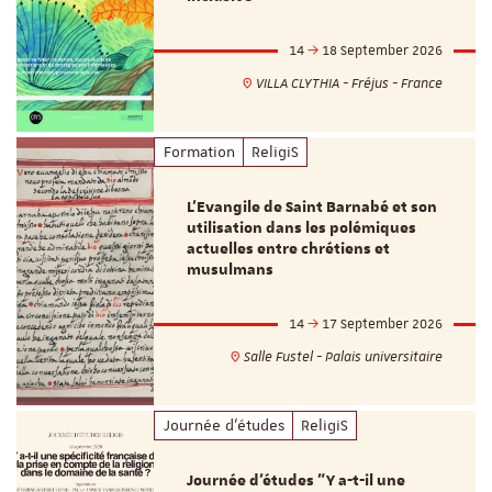
14
18 September 2026
VILLA CLYTHIA - Fréjus - France
Formation
ReligiS
L’Evangile de Saint Barnabé et son
utilisation dans les polémiques
actuelles entre chrétiens et
musulmans
14
17 September 2026
Salle Fustel - Palais universitaire
Journée d'études
ReligiS
Journée d’études "Y a-t-il une