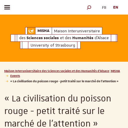
FR
EN
Toggle menu
SEARCH ENGINE
ciales
Humanités
et des
d'Alsace
Maison Interuniversitaire des
Sciences soc
Maison Interuniversitaire
MISHA
des
et des
d'Alsace
Sciences sociales
Humanités
University of Strasbourg
Vous êtes ici :
Maison Interuniversitaire des Sciences sociales et des Humanités d'Alsace | MISHA
Events
« La civilisation du poisson rouge - petit traité sur le marché de l'attention »
« La civilisation du poisson
rouge - petit traité sur le
marché de l'attention »