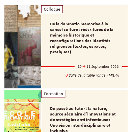
Colloque
De la damnatio memoriae à la
cancel culture : réécritures de la
mémoire historique et
reconfigurations des identités
religieuses (textes, espaces,
pratiques)
10
11 September 2026
Salle de la table ronde - MISHA
Formation
Du passé au futur : la nature,
source séculaire d’innovations et
de stratégies anti infectieuses.
Une vision interdisciplinaire et
inclusive