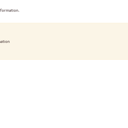
ReligiS
Financement
 formation.
Appel à candidatures 
Soutien à la publicati
mation
ReligiS
Date limite de candidature
2026