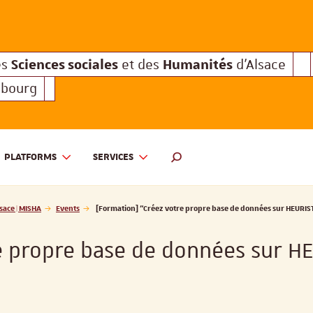
Sciences sociales
Humanités
e des
et des
d'Alsace
Sciences sociales
Hum
Interuniversitaire des
et des
Sciences sociales
Humanités
es
et des
d'Alsace
sbourg
PLATFORMS
SERVICES
 ET DES HUMANITÉS D'ALSACE | MISHA
SEARCH ENGINE
sace | MISHA
Events
[Formation] "Créez votre propre base de données sur HEURIS
e propre base de données sur H