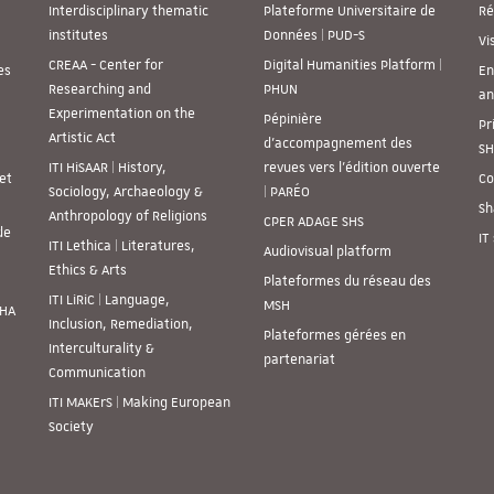
Interdisciplinary thematic
Plateforme Universitaire de
Ré
institutes
Données | PUD-S
Vi
CREAA - Center for
Digital Humanities Platform |
es
En
Researching and
PHUN
an
Experimentation on the
Pépinière
Pr
Artistic Act
d’accompagnement des
SH
ITI HiSAAR | History,
revues vers l’édition ouverte
et
Co
Sociology, Archaeology &
| PARÉO
Sh
Anthropology of Religions
CPER ADAGE SHS
de
IT
ITI Lethica | Literatures,
Audiovisual platform
Ethics & Arts
Plateformes du réseau des
ITI LiRiC | Language,
MSH
SHA
Inclusion, Remediation,
Plateformes gérées en
Interculturality &
partenariat
Communication
ITI MAKErS | Making European
Society