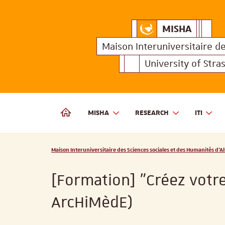
MISHA
Maison Interuniversitair
MISHA
Maison 
Maison Interuniversitaire
d
University of Stra
MISHA
RESEARCH
ITI
MAISON INTERUNIVERSITAIRE DES SCIENCES SOCIALES
Vous êtes ici :
Maison Interuniversitaire des Sciences sociales et des Humanités d'Al
[Formation] "Créez votr
ArcHiMèdE)