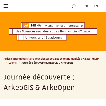
FR
EN
Toggle menu
SEARCH ENGINE
ciales
Humanités
et des
d'Alsace
Maison Interuniversitaire des
Sciences soc
Maison Interuniversitaire
MISHA
des
et des
d'Alsace
Sciences sociales
Humanités
University of Strasbourg
Vous êtes ici :
Maison Interuniversitaire des Sciences sociales et des Humanités d'Alsace | MISHA
Events
Journée découverte : ArkeoGIS & ArkeOpen
Journée découverte :
ArkeoGIS & ArkeOpen