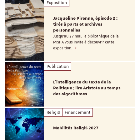
Exposition
Jacqueline Pirenne, épisode 2 :
tirés à parts et archives
personnelles
Jusqu’au 27 mai, la bibliothèque de la
MISHA vous invite à découvrir cette
exposition.
Publication
L’intelligence du texte de la
Politique : lire Aristote au temps
des algorithmes
ReligiS
Financement
Mobilités ReligiS 2027