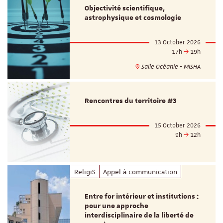
Objectivité scientifique,
astrophysique et cosmologie
13 October 2026
17h
19h
Salle Océanie - MISHA
Rencontres du territoire #3
15 October 2026
9h
12h
ReligiS
Appel à communication
Entre for intérieur et institutions :
pour une approche
interdisciplinaire de la liberté de