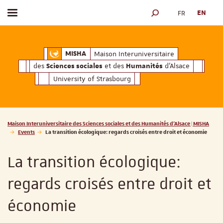
FR
EN
Toggle menu
SEARCH ENGINE
ciales
Humanités
et des
d'Alsace
Maison Interuniversitaire des
Sciences soc
Maison Interuniversitaire
MISHA
des
et des
d'Alsace
Sciences sociales
Humanités
University of Strasbourg
Vous êtes ici :
Maison Interuniversitaire des Sciences sociales et des Humanités d'Alsace | MISHA
Events
La transition écologique: regards croisés entre droit et économie
La transition écologique:
regards croisés entre droit et
économie