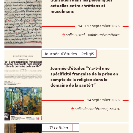
utilisation dans les polémiques
actuelles entre chrétiens et
musulmans
14
17 September 2026
Salle Fustel - Palais universitaire
Journée d'études
ReligiS
Journée d’études "Y a-t-il une
spécificité française de la prise en
compte de la religion dans le
domaine de la santé ?"
14 September 2026
Salle de conférence, MISHA
ITI Lethica