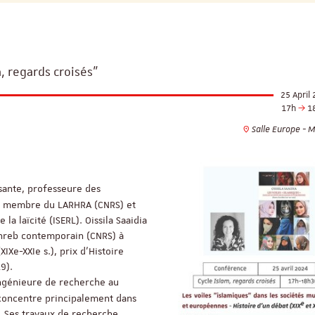
, regards croisés"
25 April
17h
1
Salle Europe - 
sante, professeure des
2, membre du LARHRA (CNRS) et
 la laïcité (ISERL). Oissila Saaidia
aghreb contemporain (CNRS) à
IXe-XXIe s.), prix d'Histoire
9).
ingénieure de recherche au
 concentre principalement dans
. Ses travaux de recherche