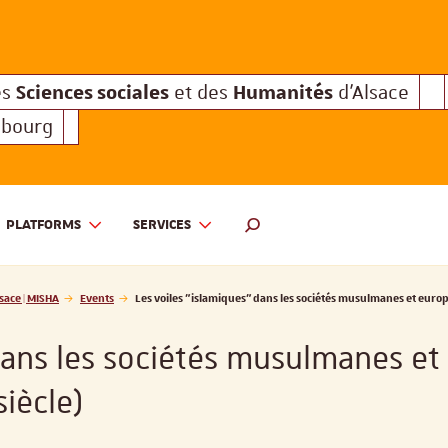
Sciences sociales
Humanités
e des
et des
d'Alsace
Sciences sociales
Hum
Interuniversitaire des
et des
Sciences sociales
Humanités
es
et des
d'Alsace
sbourg
PLATFORMS
SERVICES
 ET DES HUMANITÉS D'ALSACE | MISHA
SEARCH ENGINE
sace | MISHA
Events
Les voiles "islamiques” dans les sociétés musulmanes et europé
dans les sociétés musulmanes et
siècle)