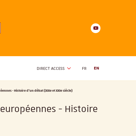
Youtube
anités
d'Alsace
Youtube
DIRECT ACCESS
FR
EN
ennes - Histoire d'un débat (XIXe et XXIe siècle)
 européennes - Histoire