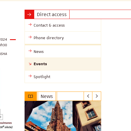
Direct access
Contact & access
Phone directory
 2024
8h30
News
MISHA
Events
Spotlight
News