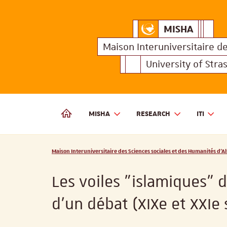
MISHA
Maison Interuniversitair
MISHA
Maison 
Maison Interuniversitaire
d
University of Stra
MISHA
RESEARCH
ITI
MAISON INTERUNIVERSITAIRE DES SCIENCES SOCIALES
Vous êtes ici :
Maison Interuniversitaire des Sciences sociales et des Humanités d'Al
Les voiles "islamiques” 
d'un débat (XIXe et XXIe 