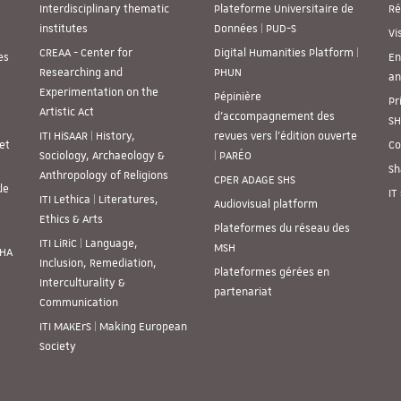
Interdisciplinary thematic
Plateforme Universitaire de
Ré
institutes
Données | PUD-S
Vi
CREAA - Center for
Digital Humanities Platform |
es
En
Researching and
PHUN
an
Experimentation on the
Pépinière
Pr
Artistic Act
d’accompagnement des
SH
ITI HiSAAR | History,
revues vers l’édition ouverte
et
Co
Sociology, Archaeology &
| PARÉO
Sh
Anthropology of Religions
CPER ADAGE SHS
de
IT
ITI Lethica | Literatures,
Audiovisual platform
Ethics & Arts
Plateformes du réseau des
ITI LiRiC | Language,
MSH
SHA
Inclusion, Remediation,
Plateformes gérées en
Interculturality &
partenariat
Communication
ITI MAKErS | Making European
Society