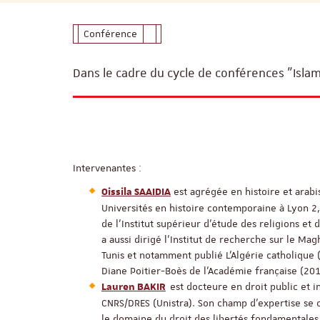
Conférence
Dans le cadre du cycle de conférences "Islam
Intervenantes :
est agrégée en histoire et arabi
Oissila SAAIDIA
Universités en histoire contemporaine à Lyon 
de l'Institut supérieur d'étude des religions et de
a aussi dirigé l'Institut de recherche sur le M
Tunis et notamment publié L'Algérie catholique (X
Diane Poitier-Boès de l'Académie française (201
est docteure en droit public et 
Lauren BAKIR
CNRS/DRES (Unistra). Son champ d'expertise se
le domaine du droit des libertés fondamentales