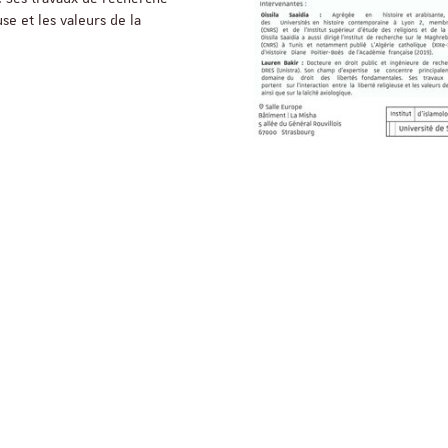
use et les valeurs de la
ReligiS
Financement
Appel à candidatures 
Soutien à la publicati
ReligiS
Date limite de candidature
2026