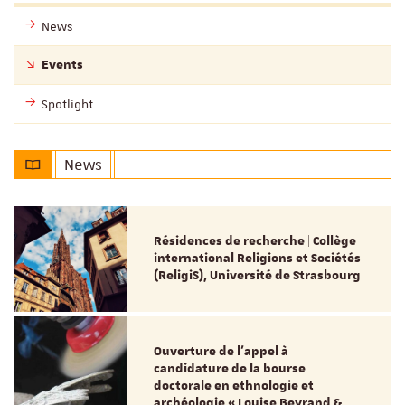
News
Events
Spotlight
News
Résidences de recherche | Collège
international Religions et Sociétés
(ReligiS), Université de Strasbourg
Ouverture de l'appel à
candidature de la bourse
doctorale en ethnologie et
archéologie « Louise Beyrand &