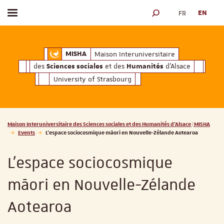
FR
EN
Toggle menu
SEARCH ENGINE
ciales
Humanités
et des
d'Alsace
Maison Interuniversitaire des
Sciences soc
Maison Interuniversitaire
MISHA
des
et des
d'Alsace
Sciences sociales
Humanités
University of Strasbourg
Vous êtes ici :
Maison Interuniversitaire des Sciences sociales et des Humanités d'Alsace | MISHA
Events
L'espace sociocosmique māori en Nouvelle-Zélande Aotearoa
L'espace sociocosmique
māori en Nouvelle-Zélande
Aotearoa