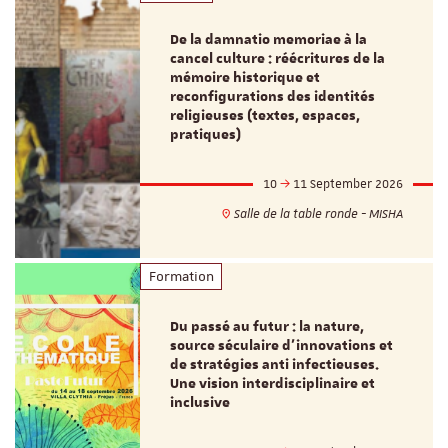
De la damnatio memoriae à la
cancel culture : réécritures de la
mémoire historique et
reconfigurations des identités
religieuses (textes, espaces,
pratiques)
10
11 September 2026
Salle de la table ronde - MISHA
Formation
Du passé au futur : la nature,
source séculaire d’innovations et
de stratégies anti infectieuses.
Une vision interdisciplinaire et
inclusive