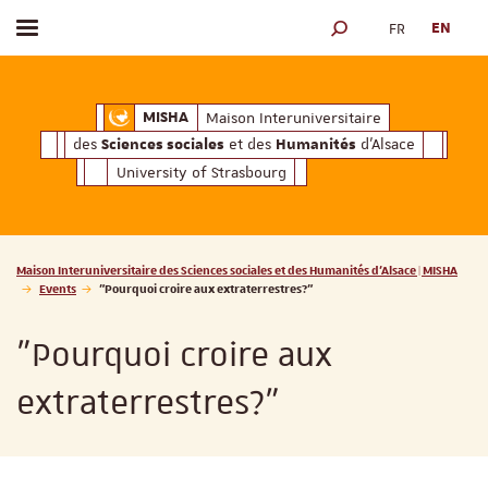
FR
EN
Toggle menu
SEARCH ENGINE
ciales
Humanités
et des
d'Alsace
Maison Interuniversitaire des
Sciences soc
Maison Interuniversitaire
MISHA
des
et des
d'Alsace
Sciences sociales
Humanités
University of Strasbourg
Vous êtes ici :
Maison Interuniversitaire des Sciences sociales et des Humanités d'Alsace | MISHA
Events
"Pourquoi croire aux extraterrestres?"
"Pourquoi croire aux
extraterrestres?"