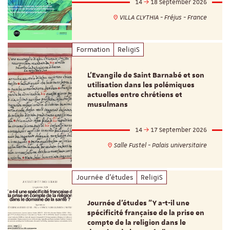
14
18 September 2026
VILLA CLYTHIA - Fréjus - France
Formation
ReligiS
L’Evangile de Saint Barnabé et son
utilisation dans les polémiques
actuelles entre chrétiens et
musulmans
14
17 September 2026
Salle Fustel - Palais universitaire
Journée d'études
ReligiS
Journée d’études "Y a-t-il une
spécificité française de la prise en
compte de la religion dans le