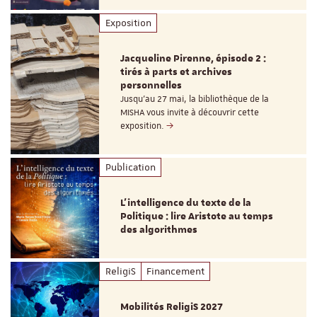
Exposition
Jacqueline Pirenne, épisode 2 :
tirés à parts et archives
personnelles
Jusqu’au 27 mai, la bibliothèque de la
MISHA vous invite à découvrir cette
exposition.
Publication
L’intelligence du texte de la
Politique : lire Aristote au temps
des algorithmes
ReligiS
Financement
Mobilités ReligiS 2027