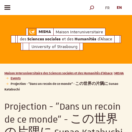
FR
EN
Toggle menu
SEARCH ENGINE
ciales
Humanités
et des
d'Alsace
Maison Interuniversitaire des
Sciences soc
Maison Interuniversitaire
MISHA
des
et des
d'Alsace
Sciences sociales
Humanités
University of Strasbourg
Vous êtes ici :
Maison Interuniversitaire des Sciences sociales et des Humanités d'Alsace | MISHA
Events
Projection - "Dans un recoin de ce monde" - この世界の片隅に Sunao
Katabuchi
Projection - "Dans un recoin
de ce monde" - この世界