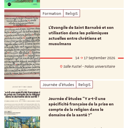
Formation
ReligiS
L’Evangile de Saint Barnabé et son
utilisation dans les polémiques
actuelles entre chrétiens et
musulmans
14
17 September 2026
Salle Fustel - Palais universitaire
Journée d'études
ReligiS
Journée d’études "Y a-t-il une
spécificité française de la prise en
compte de la religion dans le
domaine de la santé ?"