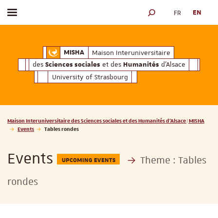
FR
EN
Toggle menu
SEARCH ENGINE
ciales
Humanités
et des
d'Alsace
Maison Interuniversitaire des
Sciences soc
Maison Interuniversitaire
MISHA
des
et des
d'Alsace
Sciences sociales
Humanités
University of Strasbourg
Vous êtes ici :
Maison Interuniversitaire des Sciences sociales et des Humanités d'Alsace | MISHA
Events
Tables rondes
Events
Theme :
Tables
UPCOMING EVENTS
rondes