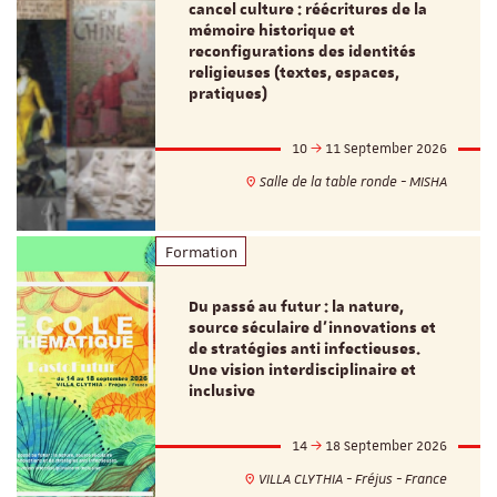
cancel culture : réécritures de la
mémoire historique et
reconfigurations des identités
religieuses (textes, espaces,
pratiques)
10
11 September 2026
Salle de la table ronde - MISHA
Formation
Du passé au futur : la nature,
source séculaire d’innovations et
de stratégies anti infectieuses.
Une vision interdisciplinaire et
inclusive
14
18 September 2026
VILLA CLYTHIA - Fréjus - France