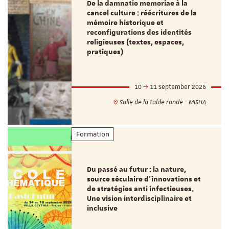
De la damnatio memoriae à la
cancel culture : réécritures de la
mémoire historique et
reconfigurations des identités
religieuses (textes, espaces,
pratiques)
10
11 September 2026
Salle de la table ronde - MISHA
Formation
Du passé au futur : la nature,
source séculaire d’innovations et
de stratégies anti infectieuses.
Une vision interdisciplinaire et
inclusive