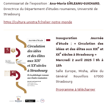
Commissariat de l’exposition :
,
Ana-Maria GÎRLEANU-GUICHARD
Directrice du Département d’études roumaines, Université de
Strasbourg
https://culture.unistra.fr/relier-notre-monde
Inauguration Journée
d’étude
: « Circulation des
e
idées et des élites aux XIX
et
e
XX
siècles à Strasbourg »
Mercredi 2 avril 2025 l 9h à
15h
Salle Europe, Misha, allée du
Général Rouvillois 67000
Strasbourg
Programme à télécharger