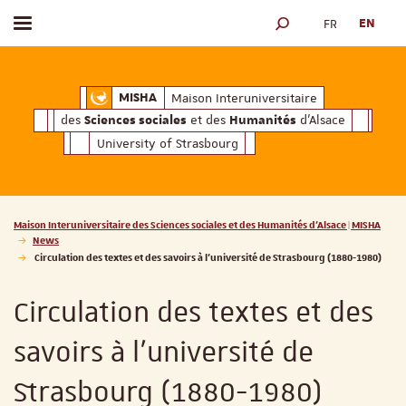
FR
EN
Toggle menu
SEARCH ENGINE
ciales
Humanités
et des
d'Alsace
Maison Interuniversitaire des
Sciences soc
Maison Interuniversitaire
MISHA
des
et des
d'Alsace
Sciences sociales
Humanités
University of Strasbourg
Vous êtes ici :
Maison Interuniversitaire des Sciences sociales et des Humanités d'Alsace | MISHA
News
Circulation des textes et des savoirs à l'université de Strasbourg (1880-1980)
Circulation des textes et des
savoirs à l'université de
Strasbourg (1880-1980)