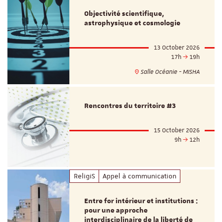
Objectivité scientifique,
astrophysique et cosmologie
13 October 2026
17h
19h
Salle Océanie - MISHA
Rencontres du territoire #3
15 October 2026
9h
12h
ReligiS
Appel à communication
Entre for intérieur et institutions :
pour une approche
interdisciplinaire de la liberté de