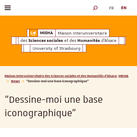
FR
EN
Toggle menu
SEARCH ENGINE
ciales
Humanités
et des
d'Alsace
Maison Interuniversitaire des
Sciences soc
Maison Interuniversitaire
MISHA
des
et des
d'Alsace
Sciences sociales
Humanités
University of Strasbourg
Vous êtes ici :
Maison Interuniversitaire des Sciences sociales et des Humanités d'Alsace | MISHA
News
“Dessine-moi une base iconographique”
“Dessine-moi une base
iconographique”