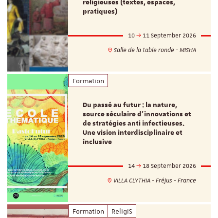
religieuses (textes, espaces,
pratiques)
10
11 September 2026
Salle de la table ronde - MISHA
Formation
Du passé au futur : la nature,
source séculaire d’innovations et
de stratégies anti infectieuses.
Une vision interdisciplinaire et
inclusive
14
18 September 2026
VILLA CLYTHIA - Fréjus - France
Formation
ReligiS