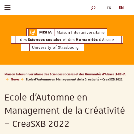
FR
EN
Toggle menu
SEARCH ENGINE
ciales
Humanités
et des
d'Alsace
Maison Interuniversitaire des
Sciences soc
Maison Interuniversitaire
MISHA
des
et des
d'Alsace
Sciences sociales
Humanités
University of Strasbourg
Vous êtes ici :
Maison Interuniversitaire des Sciences sociales et des Humanités d'Alsace | MISHA
News
Ecole d’Automne en Management de la Créativité – CreaSXB 2022
Ecole d’Automne en
Management de la Créativité
– CreaSXB 2022