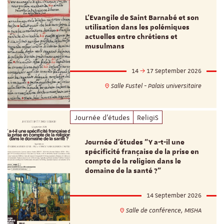
L’Evangile de Saint Barnabé et son
utilisation dans les polémiques
actuelles entre chrétiens et
musulmans
14
17 September 2026
Salle Fustel - Palais universitaire
Journée d'études
ReligiS
Journée d’études "Y a-t-il une
spécificité française de la prise en
compte de la religion dans le
domaine de la santé ?"
14 September 2026
Salle de conférence, MISHA