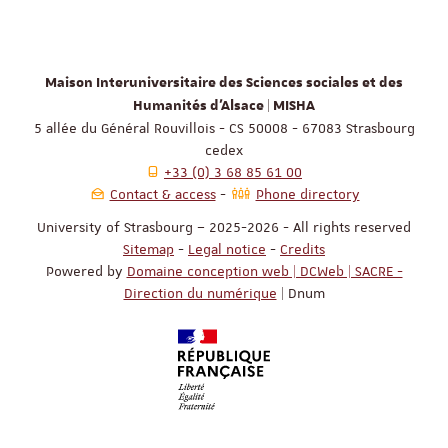
Maison Interuniversitaire des Sciences sociales et des
Humanités d'Alsace | MISHA
5 allée du Général Rouvillois - CS 50008 - 67083 Strasbourg
cedex
+33 (0) 3 68 85 61 00
Contact & access
Phone directory
University of Strasbourg – 2025-2026 - All rights reserved
Sitemap
-
Legal notice
-
Credits
Powered by
Domaine conception web | DCWeb | SACRE -
Direction du numérique
| Dnum
Réf. : T3 Hestia [prod-3]