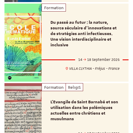
Formation
Du passé au futur : la nature,
source séculaire d’innovations et
de stratégies anti infectieuses.
Une vision interdisciplinaire et
inclusive
14
18 September 2026
VILLA CLYTHIA - Fréjus - France
Formation
ReligiS
L’Evangile de Saint Barnabé et son
utilisation dans les polémiques
actuelles entre chrétiens et
musulmans