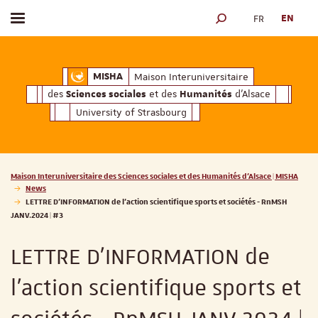
FR
EN
Toggle menu
SEARCH ENGINE
ciales
Humanités
et des
d'Alsace
Maison Interuniversitaire des
Sciences soc
Maison Interuniversitaire
MISHA
des
et des
d'Alsace
Sciences sociales
Humanités
University of Strasbourg
Vous êtes ici :
Maison Interuniversitaire des Sciences sociales et des Humanités d'Alsace | MISHA
News
LETTRE D'INFORMATION de l’action scientifique sports et sociétés - RnMSH
JANV.2024 | #3
LETTRE D'INFORMATION de
l’action scientifique sports et