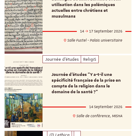
utilisation dans les polémiques
actuelles entre chrétiens et
musulmans
14
17 September 2026
Salle Fustel - Palais universitaire
Journée d'études
ReligiS
Journée d’études "Y a-t-il une
spécificité française de la prise en
compte de la religion dans le
domaine de la santé ?"
14 September 2026
Salle de conférence, MISHA
ITI Lethica