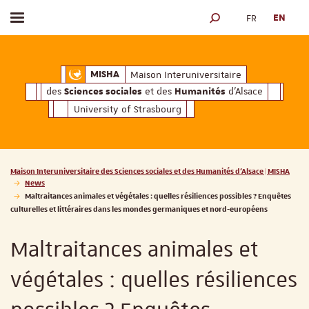
FR
EN
Toggle menu
SEARCH ENGINE
ciales
Humanités
et des
d'Alsace
Maison Interuniversitaire des
Sciences soc
Maison Interuniversitaire
MISHA
des
et des
d'Alsace
Sciences sociales
Humanités
University of Strasbourg
Vous êtes ici :
Maison Interuniversitaire des Sciences sociales et des Humanités d'Alsace | MISHA
News
Maltraitances animales et végétales : quelles résiliences possibles ? Enquêtes
culturelles et littéraires dans les mondes germaniques et nord-européens
Maltraitances animales et
végétales : quelles résiliences