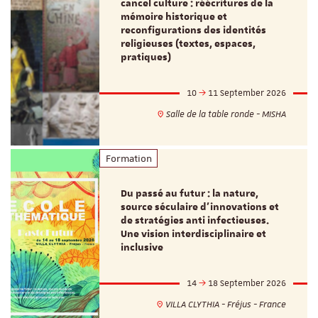
cancel culture : réécritures de la
mémoire historique et
reconfigurations des identités
religieuses (textes, espaces,
pratiques)
10
11 September 2026
Salle de la table ronde - MISHA
Formation
Du passé au futur : la nature,
source séculaire d’innovations et
de stratégies anti infectieuses.
Une vision interdisciplinaire et
inclusive
14
18 September 2026
VILLA CLYTHIA - Fréjus - France