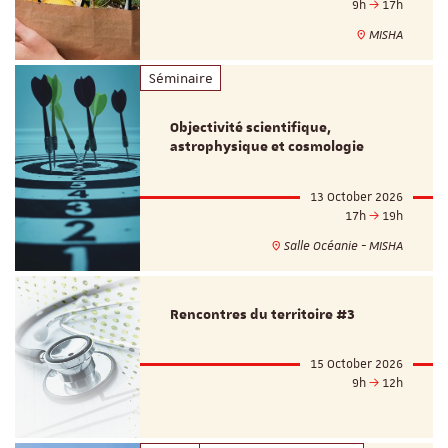
9h
17h
MISHA
Séminaire
Objectivité scientifique,
astrophysique et cosmologie
13 October 2026
17h
19h
Salle Océanie - MISHA
Rencontres du territoire #3
15 October 2026
9h
12h