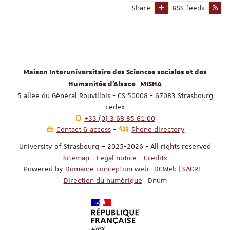
Share
RSS feeds
Maison Interuniversitaire des Sciences sociales et des
Humanités d'Alsace | MISHA
5 allée du Général Rouvillois - CS 50008 - 67083 Strasbourg
cedex
+33 (0) 3 68 85 61 00
Contact & access
Phone directory
University of Strasbourg – 2025-2026 - All rights reserved
Sitemap
-
Legal notice
-
Credits
Powered by
Domaine conception web | DCWeb | SACRE -
Direction du numérique
| Dnum