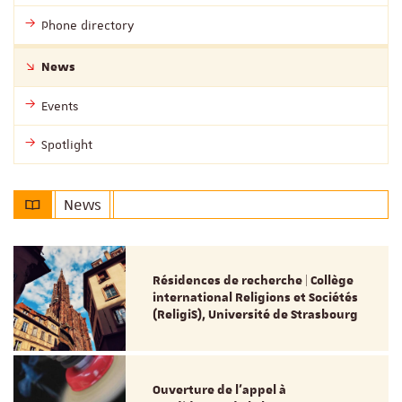
Phone directory
News
Events
Spotlight
News
Résidences de recherche | Collège
international Religions et Sociétés
(ReligiS), Université de Strasbourg
Ouverture de l'appel à