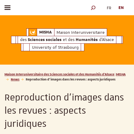
FR
EN
Toggle menu
SEARCH ENGINE
ciales
Humanités
et des
d'Alsace
Maison Interuniversitaire des
Sciences soc
Maison Interuniversitaire
MISHA
des
et des
d'Alsace
Sciences sociales
Humanités
University of Strasbourg
Vous êtes ici :
Maison Interuniversitaire des Sciences sociales et des Humanités d'Alsace | MISHA
News
Reproduction d’images dans les revues : aspects juridiques
Reproduction d’images dans
les revues : aspects
juridiques