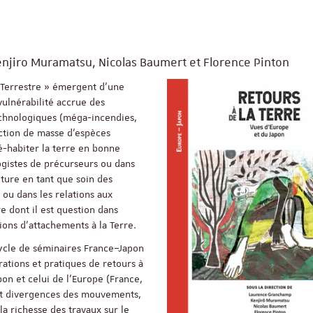
enjiro Muramatsu, Nicolas Baumert et Florence Pinton
« Terrestre » émergent d’une
vulnérabilité accrue des
echnologiques (méga-incendies,
ction de masse d’espèces
ré-habiter la terre en bonne
ogistes de précurseurs ou dans
lture en tant que soin des
, ou dans les relations aux
e dont il est question dans
ions d’attachements à la Terre.
cycle de séminaires France–Japon
ations et pratiques de retours à
pon et celui de l’Europe (France,
 et divergences des mouvements,
ReligiS
Financement
la richesse des travaux sur le