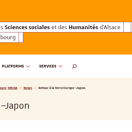
Sciences sociales
Humanités
e des
et des
d'Alsace
Sciences sociales
Hum
Interuniversitaire des
et des
Sciences sociales
Humanités
es
et des
d'Alsace
sbourg
PLATFORMS
SERVICES
 ET DES HUMANITÉS D'ALSACE | MISHA
SEARCH ENGINE
sace | MISHA
News
Retour à la Terre Europe –Japon
 –Japon