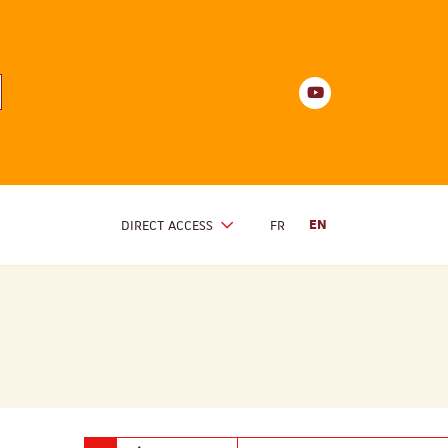
Youtube
anités
d'Alsace
Youtube
DIRECT ACCESS
FR
EN