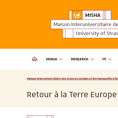
MISHA
Maison Interuniversitair
MISHA
Maison 
Maison Interuniversitaire
d
University of Stra
MISHA
RESEARCH
ITI
MAISON INTERUNIVERSITAIRE DES SCIENCES SOCIALES
Vous êtes ici :
Maison Interuniversitaire des Sciences sociales et des Humanités d'Al
Retour à la Terre Europe