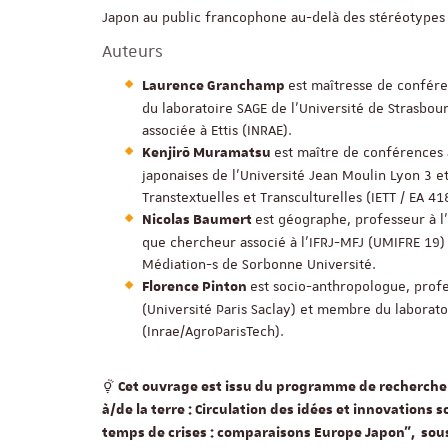
Japon au public francophone au-delà des stéréotypes
Auteurs
est maîtresse de confér
Laurence Granchamp
du laboratoire SAGE de l’Université de Strasbo
associée à Ettis (INRAE).
est maître de conférences
Kenjirō Muramatsu
japonaises de l’Université Jean Moulin Lyon 3 e
Transtextuelles et Transculturelles (IETT / EA 41
est géographe, professeur à l
Nicolas Baumert
que chercheur associé à l’IFRJ-MFJ (UMIFRE 19) 
Médiation-s de Sorbonne Université.
est socio-anthropologue, prof
Florence Pinton
(Université Paris Saclay) et membre du laborato
(Inrae/AgroParisTech).
Cet ouvrage est issu du programme de recherche 
à/de la terre : Circulation des idées et innovations 
temps de crises : comparaisons Europe Japon”, sous