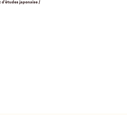
 d’études japonaise /
Objectivité scientifiqu
recherche qualitative
17 Nove
Salle Océan