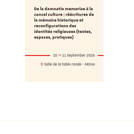
De la damnatio memoriae à la
Du passé au
cancel culture : réécritures de
source séc
e et
la mémoire historique et
d’innovati
reconfigurations des
anti infec
identités religieuses (textes,
interdiscip
espaces, pratiques)
mber 2026
10
11 September 2026
1
17h
18h
Salle de la table ronde - MISHA
VILLA C
ie - MISHA