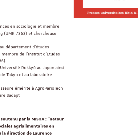
Appel à candidatures 
ences en sociologie et membre
Soutien à la publicati
urg (UMR 7363) et chercheuse
ReligiS
Date limite de candidature
 au département d’études
2026
t membre de l’Institut d’Études
86).
’Université Dokkyō au Japon ainsi
de Tokyo et au laboratoire
esseure émérite à AgroParisTech
ire Sadapt
soutenu par la MISHA : “Retour
sociales agrialimentaires en
Séminaire
 la direction de Laurence