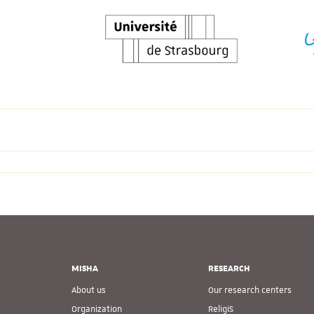
MISHA
RESEARCH
About us
Our research centers
Organization
ReligiS