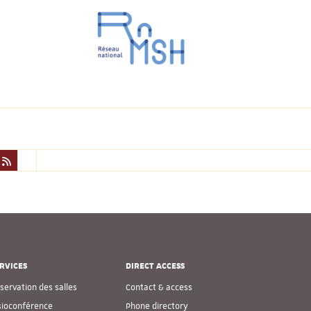
RVICES
DIRECT ACCESS
servation des salles
Contact & access
sioconférence
Phone directory