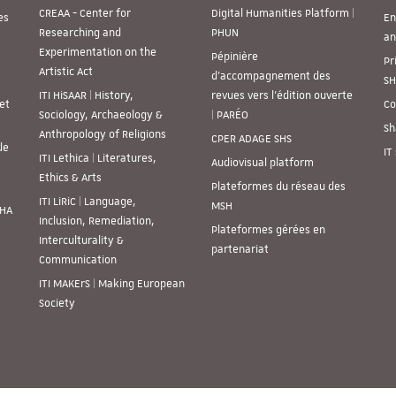
CREAA - Center for
Digital Humanities Platform |
es
En
Researching and
PHUN
an
Experimentation on the
Pépinière
Pr
Artistic Act
d’accompagnement des
SH
ITI HiSAAR | History,
revues vers l’édition ouverte
et
Co
Sociology, Archaeology &
| PARÉO
Sh
Anthropology of Religions
CPER ADAGE SHS
de
IT
ITI Lethica | Literatures,
Audiovisual platform
Ethics & Arts
Plateformes du réseau des
ITI LiRiC | Language,
MSH
SHA
Inclusion, Remediation,
Plateformes gérées en
Interculturality &
partenariat
Communication
ITI MAKErS | Making European
Society