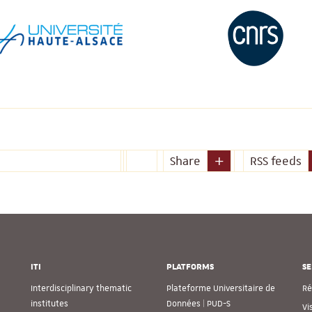
Share
RSS feeds
ITI
PLATFORMS
SE
Interdisciplinary thematic
Plateforme Universitaire de
Ré
institutes
Données | PUD-S
Vi