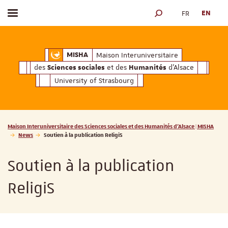
FR
EN
Toggle menu
SEARCH ENGINE
ciales
Humanités
et des
d'Alsace
Maison Interuniversitaire des
Sciences soc
Maison Interuniversitaire
MISHA
des
et des
d'Alsace
Sciences sociales
Humanités
University of Strasbourg
Vous êtes ici :
Maison Interuniversitaire des Sciences sociales et des Humanités d'Alsace | MISHA
News
Soutien à la publication ReligiS
Soutien à la publication
ReligiS