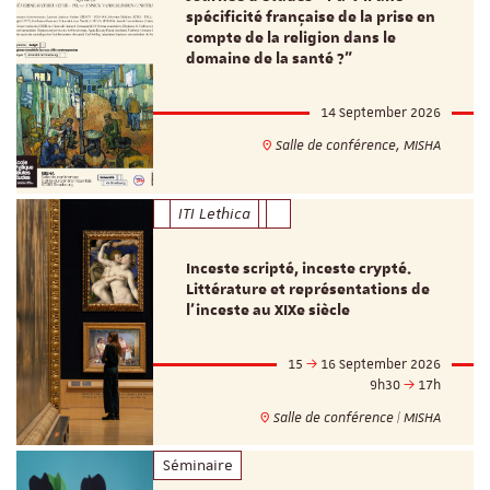
spécificité française de la prise en
compte de la religion dans le
domaine de la santé ?"
14 September 2026
Salle de conférence, MISHA
ITI Lethica
Inceste scripté, inceste crypté.
Littérature et représentations de
l’inceste au XIXe siècle
15
16 September 2026
9h30
17h
Salle de conférence | MISHA
Séminaire