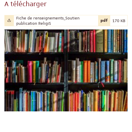
A télécharger
Filename:
Fiche de renseignements_Soutien
File extension:
File size:
pdf
170 KB
publication ReligiS