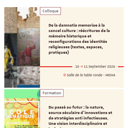
Colloque
De la damnatio memoriae à la
cancel culture : réécritures de la
mémoire historique et
reconfigurations des identités
religieuses (textes, espaces,
pratiques)
10
11 September 2026
Salle de la table ronde - MISHA
Formation
Du passé au futur : la nature,
source séculaire d’innovations et
de stratégies anti infectieuses.
Une vision interdisciplinaire et