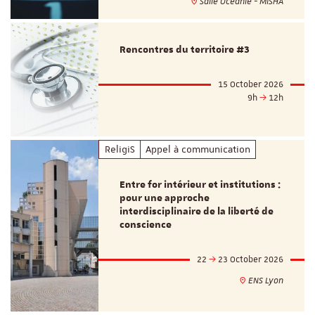
Salle Océanie - MISHA
Rencontres du territoire #3
15 October 2026
9h
12h
ReligiS
Appel à communication
Entre for intérieur et institutions :
pour une approche
interdisciplinaire de la liberté de
conscience
22
23 October 2026
ENS Lyon