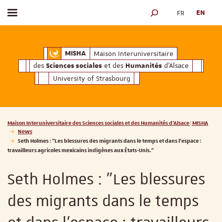
FR
EN
Toggle menu
SEARCH ENGINE
ciales
Humanités
et des
d'Alsace
Maison Interuniversitaire des
Sciences soc
Maison Interuniversitaire
MISHA
des
et des
d'Alsace
Sciences sociales
Humanités
University of Strasbourg
Vous êtes ici :
Maison Interuniversitaire des Sciences sociales et des Humanités d'Alsace | MISHA
News
Seth Holmes : "Les blessures des migrants dans le temps et dans l'espace :
travailleurs agricoles mexicains indigènes aux États-Unis."
Seth Holmes : "Les blessures
des migrants dans le temps