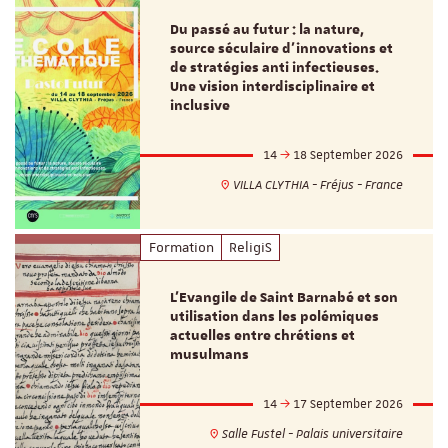
Du passé au futur : la nature,
source séculaire d’innovations et
de stratégies anti infectieuses.
Une vision interdisciplinaire et
inclusive
14
18 September 2026
VILLA CLYTHIA - Fréjus - France
Formation
ReligiS
L’Evangile de Saint Barnabé et son
utilisation dans les polémiques
actuelles entre chrétiens et
musulmans
14
17 September 2026
Salle Fustel - Palais universitaire