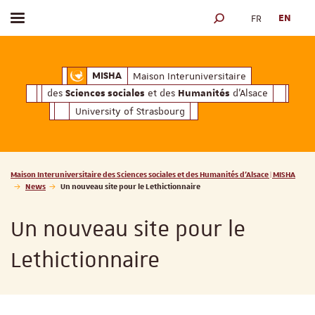
FR
EN
Toggle menu
SEARCH ENGINE
ciales
Humanités
et des
d'Alsace
Maison Interuniversitaire des
Sciences soc
Maison Interuniversitaire
MISHA
des
et des
d'Alsace
Sciences sociales
Humanités
University of Strasbourg
Vous êtes ici :
Maison Interuniversitaire des Sciences sociales et des Humanités d'Alsace | MISHA
News
Un nouveau site pour le Lethictionnaire
Un nouveau site pour le
Lethictionnaire