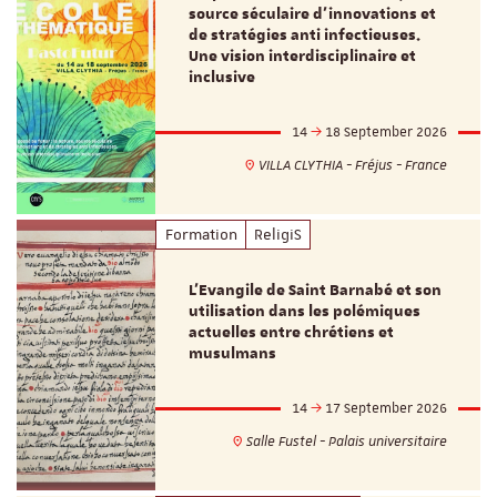
source séculaire d’innovations et
de stratégies anti infectieuses.
Une vision interdisciplinaire et
inclusive
14
18 September 2026
VILLA CLYTHIA - Fréjus - France
Formation
ReligiS
L’Evangile de Saint Barnabé et son
utilisation dans les polémiques
actuelles entre chrétiens et
musulmans
14
17 September 2026
Salle Fustel - Palais universitaire