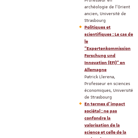
archéologie de l’Orient
ancien, Université de
Strasbourg
Politiques et
scientifiques : Le cas de
le
"Expertenkommission
Forschung und
Innovation (EFI)" en
Allemagne
Patrick Llerena,
Professeur en sciences
économiques, Université
de Strasbourg
En termes d’impact
sociétal : ne pas
confondre la
valorisation de la
science et celle de la