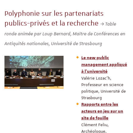
Polyphonie sur les partenariats
publics-privés et la recherche
Table
ronde animée par Loup Bernard, Maître de Conférences en
Antiquités nationales, Université de Strasbourg
Le new public
management appliqué
à l’université
Valérie Lozac’h,
Professeur en science
politique, Université de
Strasbourg
Rapports entre les
acteurs en jeu sur un
site de fouille
Clément Feliu,
Archéologue,