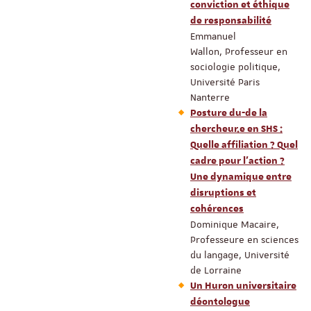
conviction et éthique
de responsabilité
Emmanuel
Wallon, Professeur en
sociologie politique,
Université Paris
Nanterre
Posture du-de la
chercheur.e en SHS :
Quelle affiliation ? Quel
cadre pour l’action ?
Une dynamique entre
disruptions et
cohérences
Dominique Macaire,
Professeure en sciences
du langage, Université
de Lorraine
Un Huron universitaire
déontologue