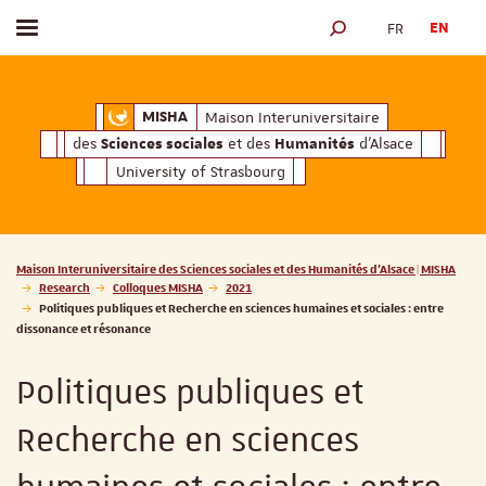
FR
EN
Toggle menu
SEARCH ENGINE
ciales
Humanités
et des
d'Alsace
Maison Interuniversitaire des
Sciences soc
Maison Interuniversitaire
MISHA
des
et des
d'Alsace
Sciences sociales
Humanités
University of Strasbourg
Vous êtes ici :
Maison Interuniversitaire des Sciences sociales et des Humanités d'Alsace | MISHA
Research
Colloques MISHA
2021
Politiques publiques et Recherche en sciences humaines et sociales : entre
dissonance et résonance
Politiques publiques et
Recherche en sciences