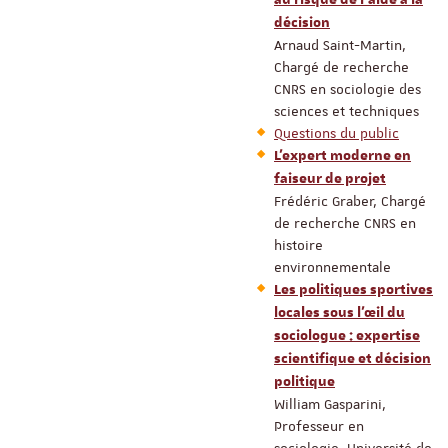
décision
Arnaud Saint-Martin,
Chargé de recherche
CNRS en sociologie des
sciences et techniques
Questions du public
L’expert moderne en
faiseur de projet
Frédéric Graber, Chargé
de recherche CNRS en
histoire
environnementale
Les politiques sportives
locales sous l’œil du
sociologue : expertise
scientifique et décision
politique
William Gasparini,
Professeur en
sociologie, Université de