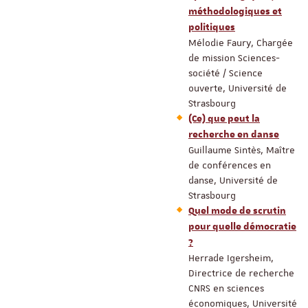
méthodologiques et
politiques
Mélodie Faury, Chargée
de mission Sciences-
société / Science
ouverte, Université de
Strasbourg
(Ce) que peut la
recherche en danse
Guillaume Sintès, Maître
de conférences en
danse, Université de
Strasbourg
Quel mode de scrutin
pour quelle démocratie
?
Herrade Igersheim,
Directrice de recherche
CNRS en sciences
économiques, Université