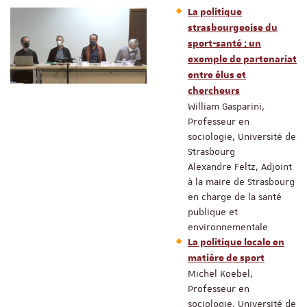
La politique
strasbourgeoise du
sport-santé : un
exemple de partenariat
entre élus et
chercheurs
William Gasparini,
Professeur en
sociologie, Université de
Strasbourg
Alexandre Feltz, Adjoint
à la maire de Strasbourg
en charge de la santé
publique et
environnementale
La politique locale en
matière de sport
Michel Koebel,
Professeur en
sociologie, Université de