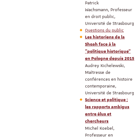
Patrick
Wachsmann, Professeur
en droit public,
Université de Strasbourg
Questions du public
Les historiens de la
Shoah face à la
"politique historique"
en Pologne depuis 2015
Audrey Kichelewski,
Maîtresse de
conférences en histoire
contemporaine,
Université de Strasbourg
Science et politique :
les rapports ambigus
entre élus et
chercheurs
Michel Koebel,
Professeur en