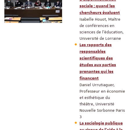
sociale : quand les
chercheurs évaluent
Isabelle Houot, Maître
de conférences en
sciences de l’éducation,
Université de Lorraine
Les rapports des
responsables
scientifiques des
études aux parties
prenantes qui les
financent
Daniel Urrutiaguer,
Professeur en économie
et esthétique du
théâtre, Université
Nouvelle Sorbonne Paris
3
La sociologie publique
au risque de l’aide à la