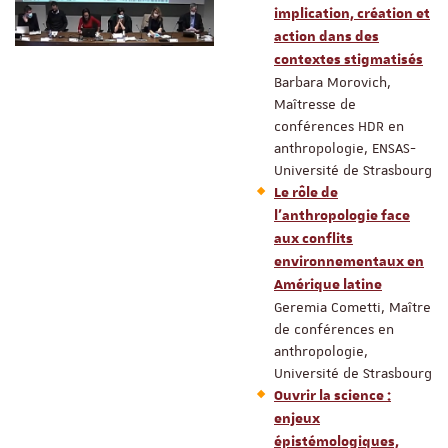
implication, création et
action dans des
contextes stigmatisés
Barbara Morovich,
Maîtresse de
conférences HDR en
anthropologie, ENSAS-
Université de Strasbourg
Le rôle de
l’anthropologie face
aux conflits
environnementaux en
Amérique latine
Geremia Cometti, Maître
de conférences en
anthropologie,
Université de Strasbourg
Ouvrir la science :
enjeux
épistémologiques,