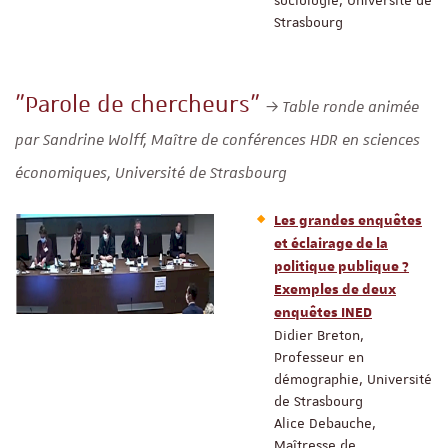
Strasbourg
"Parole de chercheurs"
Table ronde animée
par Sandrine Wolff, Maître de conférences HDR en sciences
économiques, Université de Strasbourg
Les grandes enquêtes
et éclairage de la
politique publique ?
Exemples de deux
enquêtes INED
Didier Breton,
Professeur en
démographie, Université
de Strasbourg
Alice Debauche,
Maîtresse de