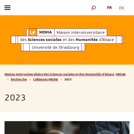
FR
EN
Afficher / masquer le menu
MOTEUR DE RECHERCH
ciales
Humanités
et des
d'Alsace
Maison Interuniversitaire des
Sciences soc
Maison Interuniversitaire
MISHA
des
et des
d'Alsace
Sciences sociales
Humanités
Université de Strasbourg
Vous êtes ici :
Maison Interuniversitaire des Sciences sociales et des Humanités d'Alsace | MISHA
Recherche
Colloques MISHA
2023
2023