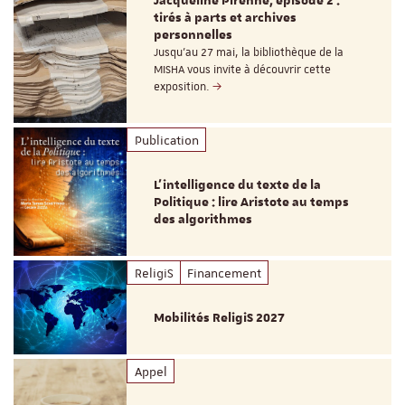
Jacqueline Pirenne, épisode 2 :
tirés à parts et archives
personnelles
Jusqu’au 27 mai, la bibliothèque de la
MISHA vous invite à découvrir cette
exposition.
Publication
L’intelligence du texte de la
Politique : lire Aristote au temps
des algorithmes
ReligiS
Financement
Mobilités ReligiS 2027
Appel