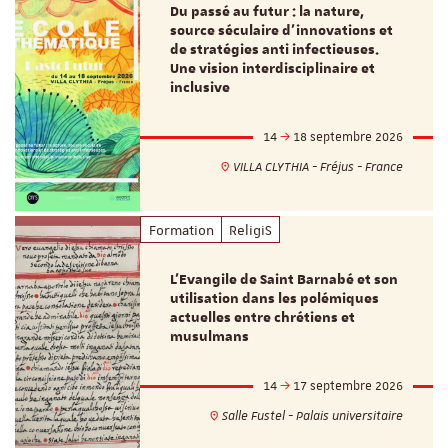
Du passé au futur : la nature,
source séculaire d’innovations et
de stratégies anti infectieuses.
Une vision interdisciplinaire et
inclusive
14
18 septembre 2026
VILLA CLYTHIA - Fréjus - France
Formation
ReligiS
L’Evangile de Saint Barnabé et son
utilisation dans les polémiques
actuelles entre chrétiens et
musulmans
14
17 septembre 2026
Salle Fustel - Palais universitaire