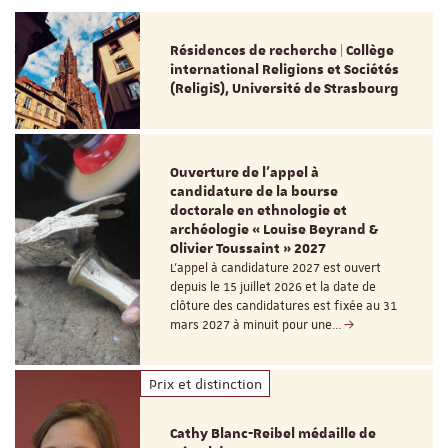
Résidences de recherche | Collège
international Religions et Sociétés
(ReligiS), Université de Strasbourg
Ouverture de l'appel à
candidature de la bourse
doctorale en ethnologie et
archéologie « Louise Beyrand &
Olivier Toussaint » 2027
L’appel à candidature 2027 est ouvert
depuis le 15 juillet 2026 et la date de
clôture des candidatures est fixée au 31
mars 2027 à minuit pour une…
Prix et distinction
Cathy Blanc-Reibel médaille de