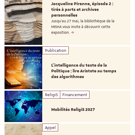
Jacqueline Pirenne, épisode 2 :
tirés à parts et archives
personnelles
Jusqu’au 27 mai, la bibliothèque de la
MISHA vous invite à découvrir cette
exposition.
Publication
L’intelligence du texte de la
Politique : lire Aristote au temps
des algorithmes
ReligiS
Financement
Mobilités ReligiS 2027
Appel