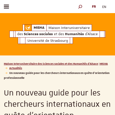
FR
EN
Afficher / masquer le menu
MOTEUR DE RECHERCH
ciales
Humanités
et des
d'Alsace
Maison Interuniversitaire des
Sciences soc
Maison Interuniversitaire
MISHA
des
et des
d'Alsace
Sciences sociales
Humanités
Université de Strasbourg
Vous êtes ici :
Maison Interuniversitaire des Sciences sociales et des Humanités d'Alsace | MISHA
Actualités
Un nouveau guide pour les chercheurs internationaux en quête d'orientation
professionnelle
Un nouveau guide pour les
chercheurs internationaux en