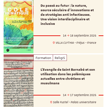
Du passé au futur : la nature,
source séculaire d’innovations et
de stratégies anti infectieuses.
Une vision interdisciplinaire et
inclusive
14
18 septembre 2026
VILLA CLYTHIA - Fréjus - France
Formation
ReligiS
L’Evangile de Saint Barnabé et son
utilisation dans les polémiques
actuelles entre chrétiens et
musulmans
14
17 septembre 2026
Salle Fustel - Palais universitaire