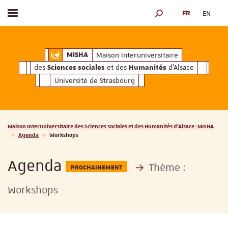
FR
EN
Afficher / masquer le menu
MOTEUR DE RECHERCH
ciales
Humanités
et des
d'Alsace
Maison Interuniversitaire des
Sciences soc
Maison Interuniversitaire
MISHA
des
et des
d'Alsace
Sciences sociales
Humanités
Université de Strasbourg
Vous êtes ici :
Maison Interuniversitaire des Sciences sociales et des Humanités d'Alsace | MISHA
Agenda
Workshops
Agenda
Thème :
PROCHAINEMENT
Workshops