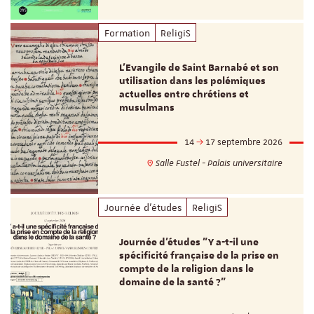
Formation
ReligiS
L’Evangile de Saint Barnabé et son
utilisation dans les polémiques
actuelles entre chrétiens et
musulmans
14
17 septembre 2026
Salle Fustel - Palais universitaire
Journée d'études
ReligiS
Journée d’études "Y a-t-il une
spécificité française de la prise en
compte de la religion dans le
domaine de la santé ?"