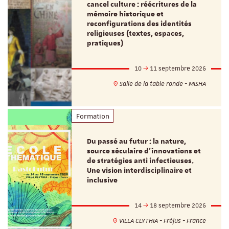
cancel culture : réécritures de la
mémoire historique et
reconfigurations des identités
religieuses (textes, espaces,
pratiques)
10
11 septembre 2026
Salle de la table ronde - MISHA
Formation
Du passé au futur : la nature,
source séculaire d’innovations et
de stratégies anti infectieuses.
Une vision interdisciplinaire et
inclusive
14
18 septembre 2026
VILLA CLYTHIA - Fréjus - France