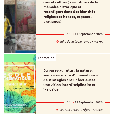
cancel culture : réécritures de la
mémoire historique et
reconfigurations des identités
religieuses (textes, espaces,
pratiques)
10
11 September 2026
Salle de la table ronde - MISHA
Formation
Du passé au futur : la nature,
source séculaire d’innovations et
de stratégies anti infectieuses.
Une vision interdisciplinaire et
inclusive
14
18 September 2026
VILLA CLYTHIA - Fréjus - France