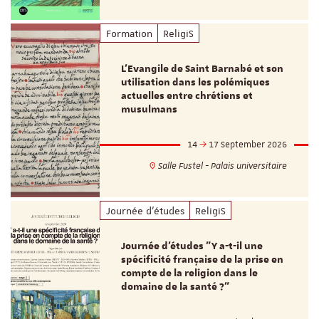
Formation
ReligiS
L’Evangile de Saint Barnabé et son
utilisation dans les polémiques
actuelles entre chrétiens et
musulmans
14
17 September 2026
Salle Fustel - Palais universitaire
Journée d'études
ReligiS
Journée d’études "Y a-t-il une
spécificité française de la prise en
compte de la religion dans le
domaine de la santé ?"