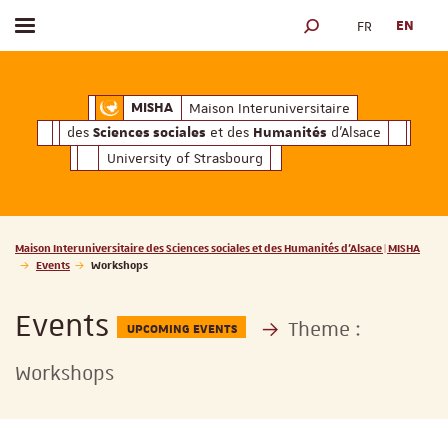
FR
EN
Toggle menu
SEARCH ENGINE
ciales
Humanités
et des
d'Alsace
Maison Interuniversitaire des
Sciences soc
Maison Interuniversitaire
MISHA
des
et des
d'Alsace
Sciences sociales
Humanités
University of Strasbourg
Vous êtes ici :
Maison Interuniversitaire des Sciences sociales et des Humanités d'Alsace | MISHA
Events
Workshops
Events
Theme :
UPCOMING EVENTS
Workshops