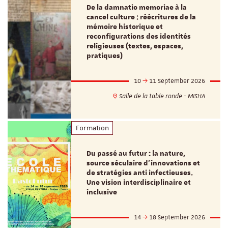
De la damnatio memoriae à la
cancel culture : réécritures de la
mémoire historique et
reconfigurations des identités
religieuses (textes, espaces,
pratiques)
10
11 September 2026
Salle de la table ronde - MISHA
Formation
Du passé au futur : la nature,
source séculaire d’innovations et
de stratégies anti infectieuses.
Une vision interdisciplinaire et
inclusive
14
18 September 2026