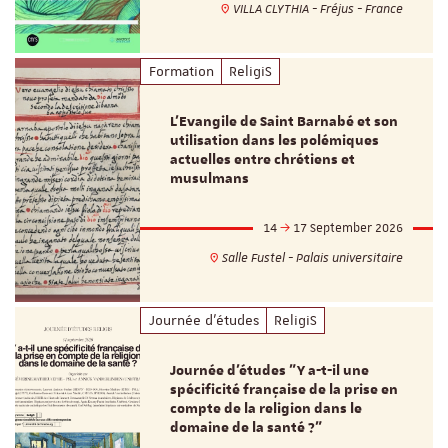
VILLA CLYTHIA - Fréjus - France
Formation
ReligiS
L’Evangile de Saint Barnabé et son
utilisation dans les polémiques
actuelles entre chrétiens et
musulmans
14
17 September 2026
Salle Fustel - Palais universitaire
Journée d'études
ReligiS
Journée d’études "Y a-t-il une
spécificité française de la prise en
compte de la religion dans le
domaine de la santé ?"