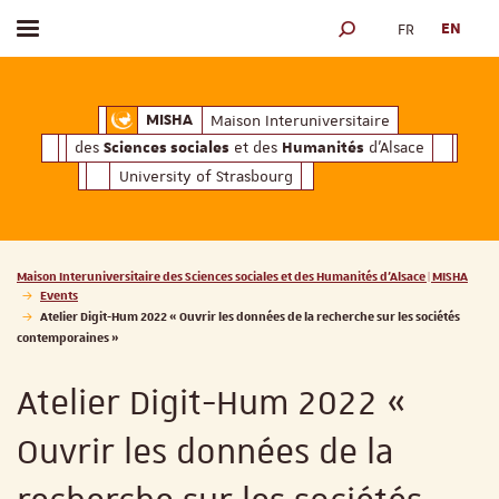
FR
EN
Toggle menu
SEARCH ENGINE
ciales
Humanités
et des
d'Alsace
Maison Interuniversitaire des
Sciences soc
Maison Interuniversitaire
MISHA
des
et des
d'Alsace
Sciences sociales
Humanités
University of Strasbourg
Vous êtes ici :
Maison Interuniversitaire des Sciences sociales et des Humanités d'Alsace | MISHA
Events
Atelier Digit-Hum 2022 « Ouvrir les données de la recherche sur les sociétés
contemporaines »
Atelier Digit-Hum 2022 «
Ouvrir les données de la