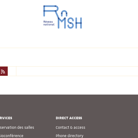
RVICES
DIRECT ACCESS
servation des salles
Contact & access
sioconférence
Phone directory