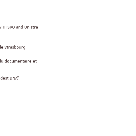
Appel à candidatures 
ey HFSPO and Unistra
Soutien à la publicati
ReligiS
Date limite de candidature
 de Strasbourg
2026
 du documentaire et
ldest DNA"
Séminaire