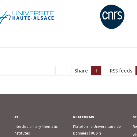
Share
RSS feeds
ITI
PLATFORMS
SE
Interdisciplinary thematic
Plateforme Universitaire de
Ré
institutes
Données | PUD-S
Vi