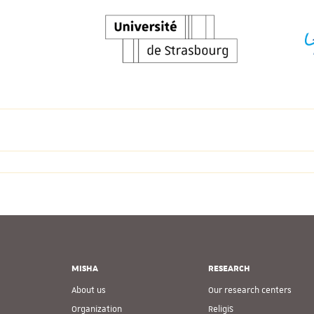
MISHA
RESEARCH
About us
Our research centers
Organization
ReligiS