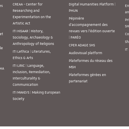
CREAA - Center for
Digital Humanities Platform |
es
En
Researching and
PHUN
an
Experimentation on the
Pépinière
Pr
Artistic Act
d’accompagnement des
SH
ITI HiSAAR | History,
revues vers l’édition ouverte
et
Co
Sociology, Archaeology &
| PARÉO
Sh
Anthropology of Religions
CPER ADAGE SHS
de
IT
ITI Lethica | Literatures,
Audiovisual platform
Ethics & Arts
Plateformes du réseau des
ITI LiRiC | Language,
MSH
SHA
Inclusion, Remediation,
Plateformes gérées en
Interculturality &
partenariat
Communication
ITI MAKErS | Making European
Society