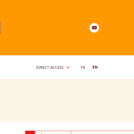
Youtube
anités
d'Alsace
Youtube
DIRECT ACCESS
FR
EN