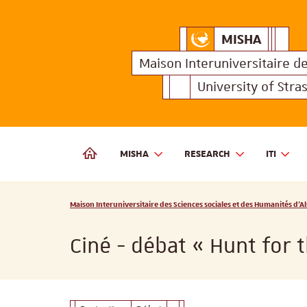
MISHA
Maison Interuniversitair
MISHA
Maison 
Maison Interuniversitaire
d
University of Stra
MISHA
RESEARCH
ITI
MAISON INTERUNIVERSITAIRE DES SCIENCES SOCIALES
Vous êtes ici :
Maison Interuniversitaire des Sciences sociales et des Humanités d'Al
Ciné - débat « Hunt for 