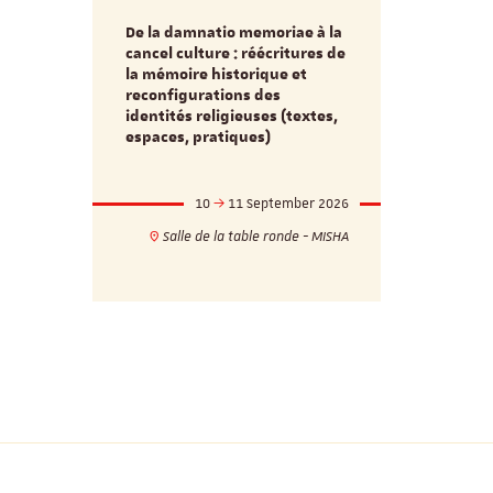
De la damnatio memoriae à la
Du passé au
cancel culture : réécritures de
source séc
e et
la mémoire historique et
d’innovati
reconfigurations des
anti infec
identités religieuses (textes,
interdiscip
espaces, pratiques)
mber 2026
10
11 September 2026
1
17h
18h
Salle de la table ronde - MISHA
VILLA C
ie - MISHA