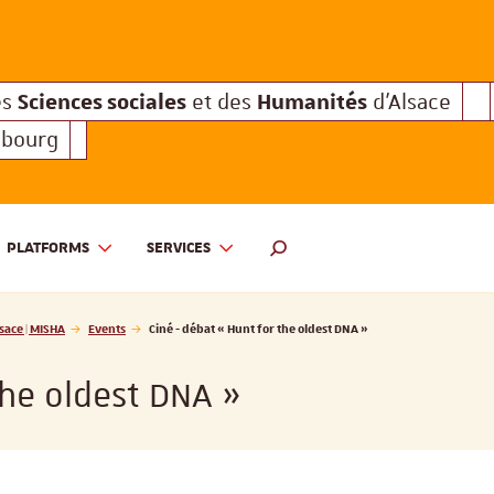
Sciences sociales
Humanités
e des
et des
d'Alsace
Sciences sociales
Hum
Interuniversitaire des
et des
Sciences sociales
Humanités
es
et des
d'Alsace
sbourg
PLATFORMS
SERVICES
 ET DES HUMANITÉS D'ALSACE | MISHA
SEARCH ENGINE
sace | MISHA
Events
Ciné - débat « Hunt for the oldest DNA »
the oldest DNA »