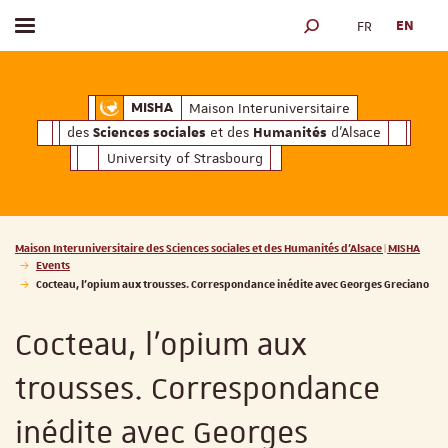
FR
EN
Toggle menu
SEARCH ENGINE
ciales
Humanités
et des
d'Alsace
Maison Interuniversitaire des
Sciences soc
Maison Interuniversitaire
MISHA
des
et des
d'Alsace
Sciences sociales
Humanités
University of Strasbourg
Vous êtes ici :
Maison Interuniversitaire des Sciences sociales et des Humanités d'Alsace | MISHA
Events
Cocteau, l’opium aux trousses. Correspondance inédite avec Georges Greciano
Cocteau, l’opium aux
trousses. Correspondance
inédite avec Georges