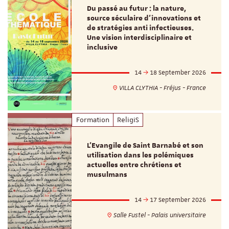
Du passé au futur : la nature,
source séculaire d’innovations et
de stratégies anti infectieuses.
Une vision interdisciplinaire et
inclusive
14
18 September 2026
VILLA CLYTHIA - Fréjus - France
Formation
ReligiS
L’Evangile de Saint Barnabé et son
utilisation dans les polémiques
actuelles entre chrétiens et
musulmans
14
17 September 2026
Salle Fustel - Palais universitaire