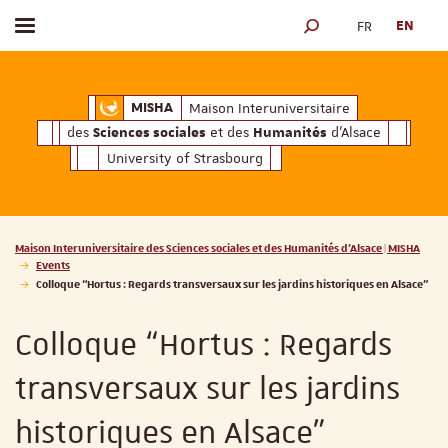
FR
EN
Toggle menu
SEARCH ENGINE
ciales
Humanités
et des
d'Alsace
Maison Interuniversitaire des
Sciences soc
Maison Interuniversitaire
MISHA
des
et des
d'Alsace
Sciences sociales
Humanités
University of Strasbourg
Vous êtes ici :
Maison Interuniversitaire des Sciences sociales et des Humanités d'Alsace | MISHA
Events
Colloque “Hortus : Regards transversaux sur les jardins historiques en Alsace”
Colloque “Hortus : Regards
transversaux sur les jardins
historiques en Alsace”