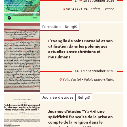
14
18 September 2026
VILLA CLYTHIA - Fréjus - France
Formation
ReligiS
L’Evangile de Saint Barnabé et son
utilisation dans les polémiques
actuelles entre chrétiens et
musulmans
14
17 September 2026
Salle Fustel - Palais universitaire
Journée d'études
ReligiS
Journée d’études "Y a-t-il une
spécificité française de la prise en
compte de la religion dans le