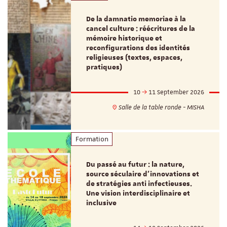
De la damnatio memoriae à la
cancel culture : réécritures de la
mémoire historique et
reconfigurations des identités
religieuses (textes, espaces,
pratiques)
10
11 September 2026
Salle de la table ronde - MISHA
Formation
Du passé au futur : la nature,
source séculaire d’innovations et
de stratégies anti infectieuses.
Une vision interdisciplinaire et
inclusive