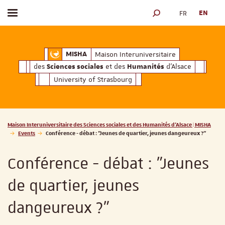
FR
EN
Toggle menu
SEARCH ENGINE
ciales
Humanités
et des
d'Alsace
Maison Interuniversitaire des
Sciences soc
Maison Interuniversitaire
MISHA
des
et des
d'Alsace
Sciences sociales
Humanités
University of Strasbourg
Vous êtes ici :
Maison Interuniversitaire des Sciences sociales et des Humanités d'Alsace | MISHA
Events
Conférence - débat : "Jeunes de quartier, jeunes dangeureux ?"
Conférence - débat : "Jeunes
de quartier, jeunes
dangeureux ?"