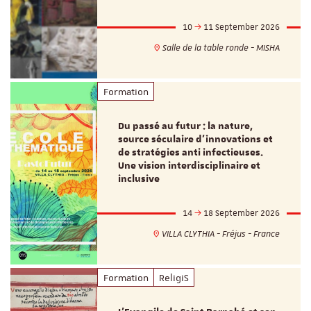
10
11 September 2026
Salle de la table ronde - MISHA
Formation
Du passé au futur : la nature,
source séculaire d’innovations et
de stratégies anti infectieuses.
Une vision interdisciplinaire et
inclusive
14
18 September 2026
VILLA CLYTHIA - Fréjus - France
Formation
ReligiS