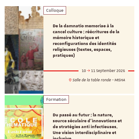
Colloque
De la damnatio memoriae à la
cancel culture : réécritures de la
mémoire historique et
reconfigurations des identités
religieuses (textes, espaces,
pratiques)
10
11 September 2026
Salle de la table ronde - MISHA
Formation
Du passé au futur : la nature,
source séculaire d’innovations et
de stratégies anti infectieuses.
Une vision interdisciplinaire et
inclusive