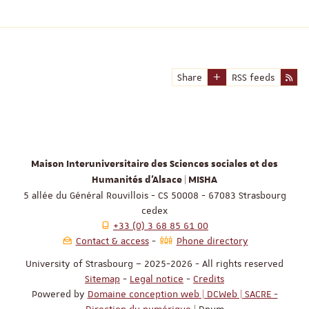
Share
RSS feeds
Maison Interuniversitaire des Sciences sociales et des
Humanités d'Alsace | MISHA
5 allée du Général Rouvillois - CS 50008 - 67083 Strasbourg
cedex
+33 (0) 3 68 85 61 00
Contact & access
Phone directory
University of Strasbourg – 2025-2026 - All rights reserved
Sitemap
-
Legal notice
-
Credits
Powered by
Domaine conception web | DCWeb | SACRE -
Direction du numérique
| Dnum