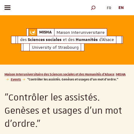
FR
EN
Toggle menu
SEARCH ENGINE
ciales
Humanités
et des
d'Alsace
Maison Interuniversitaire des
Sciences soc
Maison Interuniversitaire
MISHA
des
et des
d'Alsace
Sciences sociales
Humanités
University of Strasbourg
Vous êtes ici :
Maison Interuniversitaire des Sciences sociales et des Humanités d'Alsace | MISHA
Events
"Contrôler les assistés. Genèses et usages d’un mot d’ordre."
"Contrôler les assistés.
Genèses et usages d’un mot
d’ordre."