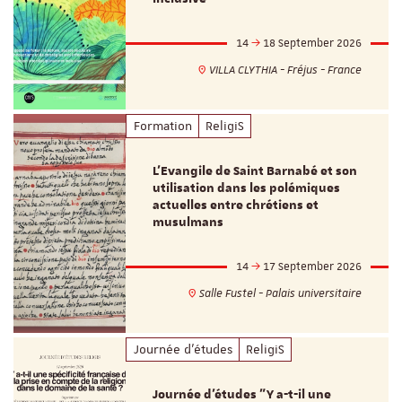
14
18 September 2026
VILLA CLYTHIA - Fréjus - France
Formation
ReligiS
L’Evangile de Saint Barnabé et son
utilisation dans les polémiques
actuelles entre chrétiens et
musulmans
14
17 September 2026
Salle Fustel - Palais universitaire
Journée d'études
ReligiS
Journée d’études "Y a-t-il une