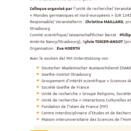
l’unité de recherche/ Veranst
Colloque organisé par
« Mondes germaniques et nord-européens » (UR 1341
Responsable/ Veranstalterin :
, pr
Christine MAILLARD
Strasbourg
Comité scientifique/ Wissenschaftlicher Beirat :
Phili
émérite Nancy/Strasbourg), S
(pro
ylvie TOSCER-ANGOT
Organisation :
Eve HOERTH
Avec le soutien de/ Mit Unterstützung von :
Deutscher Akademischer Austauschdienst (DAAD
Goethe-Institut Strasbourg
Groupement d’intérêt scientifique « Sciences de
Société Goethe de France
Unité de recherche « Groupe Religions, Société
Unité de recherche « Interactions Culturelles et
Fondation de l’Islam de France (FIF)
Centre Interdisciplinaire d’Etudes et de Recher
Maison interuniversitaire des Sciences de l’H