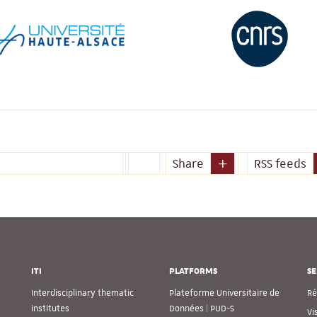
Share
RSS feeds
ITI
PLATFORMS
SE
Interdisciplinary thematic
Plateforme Universitaire de
Ré
institutes
Données | PUD-S
Vi