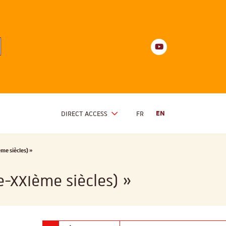
Youtube
anités
d'Alsace
Youtube
DIRECT ACCESS
FR
EN
me siècles) »
e-XXIème siècles) »