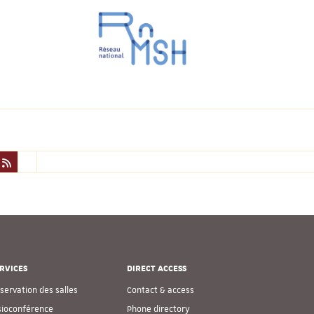
RVICES
DIRECT ACCESS
servation des salles
Contact & access
sioconférence
Phone directory