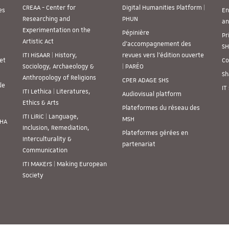
CREAA - Center for
Digital Humanities Platform |
es
En
Researching and
PHUN
an
Experimentation on the
Pépinière
Pr
Artistic Act
d’accompagnement des
SH
ITI HiSAAR | History,
revues vers l’édition ouverte
et
Co
Sociology, Archaeology &
| PARÉO
Sh
Anthropology of Religions
CPER ADAGE SHS
de
IT
ITI Lethica | Literatures,
Audiovisual platform
Ethics & Arts
Plateformes du réseau des
ITI LiRiC | Language,
MSH
SHA
Inclusion, Remediation,
Plateformes gérées en
Interculturality &
partenariat
Communication
ITI MAKErS | Making European
Society