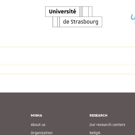
MISHA
RESEARCH
About us
Our research centers
Organization
ReligiS