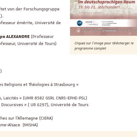
altet von der Forschungsgruppe
).
Appel à candidatures 
ofesseur émérite, Université de
Soutien à la publicati
ReligiS
(Professeur
ppe ALEXANDRE
Date limite de candidature
fesseur, Université de Tours)
Cliquez sur l'image pour télécharger le
programme complet
2026
)
s Religions et Théologies à Strasbourg »
s, Laïcités » (UMR 8582 GSRL CNRS-EPHE-PSL)
 Discursives » ( UR 6297), Université de Tours
ches sur l’Allemagne (CIERA)
omme-Alsace (MISHA)
Séminaire