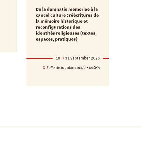
De la damnatio memoriae à la
Du passé au
cancel culture : réécritures de
source séc
e et
la mémoire historique et
d’innovati
reconfigurations des
anti infec
identités religieuses (textes,
interdiscip
espaces, pratiques)
mber 2026
10
11 September 2026
1
17h
18h
Salle de la table ronde - MISHA
VILLA C
ie - MISHA