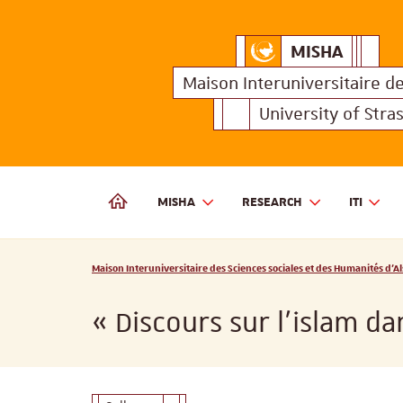
MISHA
Maison Interuniversitair
MISHA
Maison 
Maison Interuniversitaire
d
University of Stra
MISHA
RESEARCH
ITI
MAISON INTERUNIVERSITAIRE DES SCIENCES SOCIALES
Vous êtes ici :
Maison Interuniversitaire des Sciences sociales et des Humanités d'Al
« Discours sur l’islam d