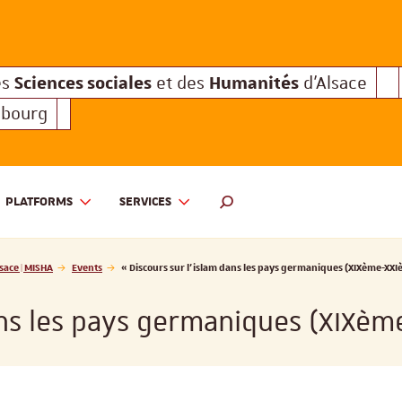
Sciences sociales
Humanités
e des
et des
d'Alsace
Sciences sociales
Hum
Interuniversitaire des
et des
Sciences sociales
Humanités
es
et des
d'Alsace
sbourg
PLATFORMS
SERVICES
 ET DES HUMANITÉS D'ALSACE | MISHA
SEARCH ENGINE
sace | MISHA
Events
« Discours sur l’islam dans les pays germaniques (XIXème-XXIè
ans les pays germaniques (XIXèm