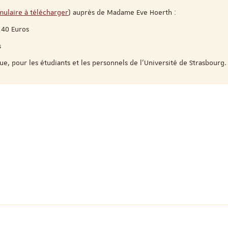
mulaire à télécharger
) auprès de Madame Eve Hoerth :
: 40 Euros
Objectivité scientifiqu
recherche qualitative
s
ue, pour les étudiants et les personnels de l’Université de Strasbourg.
17 Nove
Salle Océan