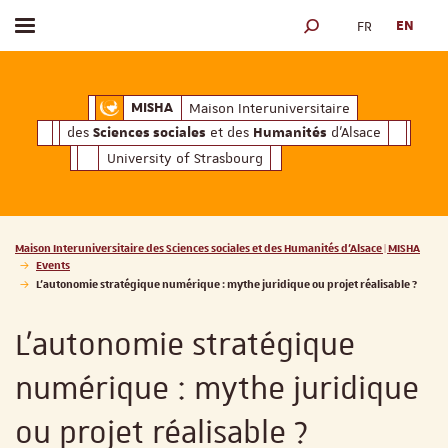
FR
EN
Toggle menu
SEARCH ENGINE
ciales
Humanités
et des
d'Alsace
Maison Interuniversitaire des
Sciences soc
Maison Interuniversitaire
MISHA
des
et des
d'Alsace
Sciences sociales
Humanités
University of Strasbourg
Vous êtes ici :
Maison Interuniversitaire des Sciences sociales et des Humanités d'Alsace | MISHA
Events
L’autonomie stratégique numérique : mythe juridique ou projet réalisable ?
L’autonomie stratégique
numérique : mythe juridique
ou projet réalisable ?