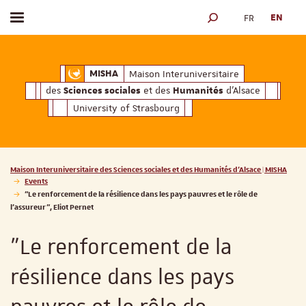
FR
EN
Toggle menu
SEARCH ENGINE
ciales
Humanités
et des
d'Alsace
Maison Interuniversitaire des
Sciences soc
Maison Interuniversitaire
MISHA
des
et des
d'Alsace
Sciences sociales
Humanités
University of Strasbourg
Vous êtes ici :
Maison Interuniversitaire des Sciences sociales et des Humanités d'Alsace | MISHA
Events
"Le renforcement de la résilience dans les pays pauvres et le rôle de
l’assureur", Eliot Pernet
"Le renforcement de la
résilience dans les pays