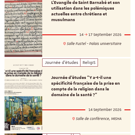
L’Evangile de Saint Barnabé et son
utilisation dans les polémiques
actuelles entre chrétiens et
musulmans
14
17 September 2026
Salle Fustel - Palais universitaire
Journée d'études
ReligiS
Journée d’études "Y a-t-il une
spécificité française de la prise en
compte de la religion dans le
domaine de la santé ?"
14 September 2026
Salle de conférence, MISHA