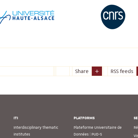
Share
RSS feeds
ITI
PLATFORMS
SE
Interdisciplinary thematic
Plateforme Universitaire de
Ré
institutes
Données | PUD-S
Vi