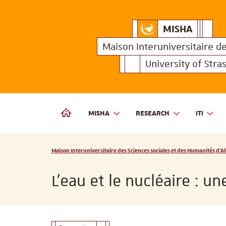
MISHA
Maison Interuniversitair
MISHA
Maison 
Maison Interuniversitaire
d
University of Stra
MISHA
RESEARCH
ITI
MAISON INTERUNIVERSITAIRE DES SCIENCES SOCIALES
Vous êtes ici :
Maison Interuniversitaire des Sciences sociales et des Humanités d'Al
L’eau et le nucléaire : u