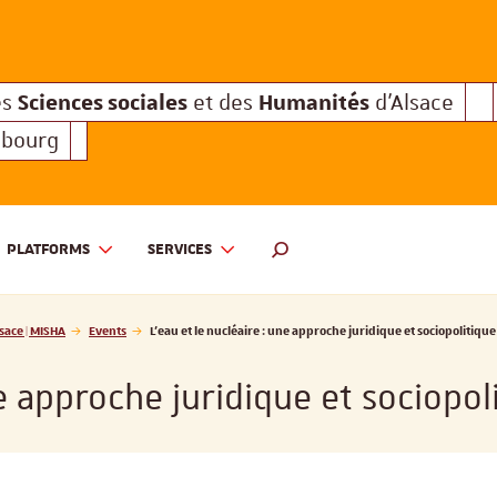
Sciences sociales
Humanités
e des
et des
d'Alsace
Sciences sociales
Hum
Interuniversitaire des
et des
Sciences sociales
Humanités
es
et des
d'Alsace
sbourg
PLATFORMS
SERVICES
 ET DES HUMANITÉS D'ALSACE | MISHA
SEARCH ENGINE
sace | MISHA
Events
L’eau et le nucléaire : une approche juridique et sociopolitique
ne approche juridique et sociopol