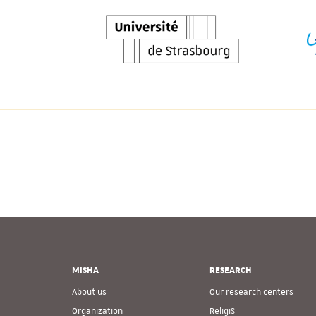
MISHA
RESEARCH
About us
Our research centers
Organization
ReligiS