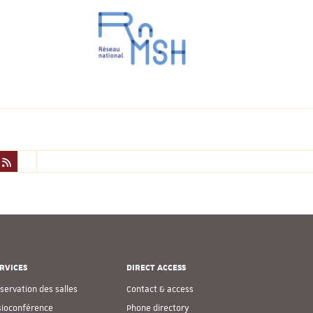
RVICES
DIRECT ACCESS
servation des salles
Contact & access
sioconférence
Phone directory