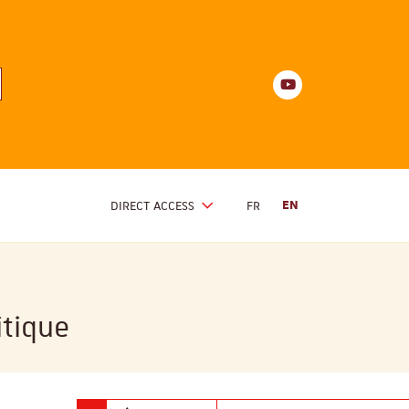
Youtube
anités
d'Alsace
Youtube
DIRECT ACCESS
FR
EN
itique