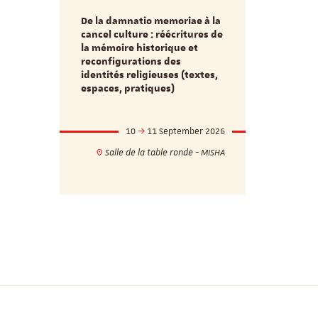
De la damnatio memoriae à la
Du passé au
cancel culture : réécritures de
source séc
e et
la mémoire historique et
d’innovati
reconfigurations des
anti infec
identités religieuses (textes,
interdiscip
espaces, pratiques)
mber 2026
10
11 September 2026
1
17h
18h
Salle de la table ronde - MISHA
VILLA C
ie - MISHA