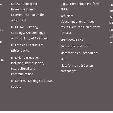
CREAA - Center for
Digital Humanities Platform |
es
En
Researching and
PHUN
an
Experimentation on the
Pépinière
Pr
Artistic Act
d’accompagnement des
SH
ITI HiSAAR | History,
revues vers l’édition ouverte
et
Co
Sociology, Archaeology &
| PARÉO
Sh
Anthropology of Religions
CPER ADAGE SHS
de
IT
ITI Lethica | Literatures,
Audiovisual platform
Ethics & Arts
Plateformes du réseau des
ITI LiRiC | Language,
MSH
SHA
Inclusion, Remediation,
Plateformes gérées en
Interculturality &
partenariat
Communication
ITI MAKErS | Making European
Society