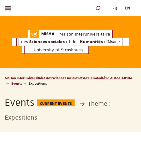
FR
EN
Toggle menu
SEARCH ENGINE
ciales
Humanités
et des
d'Alsace
Maison Interuniversitaire des
Sciences soc
Maison Interuniversitaire
MISHA
des
et des
d'Alsace
Sciences sociales
Humanités
University of Strasbourg
Vous êtes ici :
Maison Interuniversitaire des Sciences sociales et des Humanités d'Alsace | MISHA
Events
Expositions
Events
Theme :
CURRENT EVENTS
Expositions