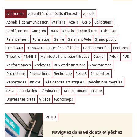
All themes
Actualités des récits d'inceste
Appels
Appels à communication
Ateliers
Axe 4
Axe 5
Colloques
Conférences
Congrès
DRES
Débats
Expositions
Faire cas
Financement
Formation
Genre
GermanoPôle
Grand public
ITI HiSAAR
ITI MAKErS
Journées d'études
L'art du modèle
Lectures
Théâtre
MAKErS
Manifestations scientifiques
Ouvroir
PHuN
PUD
Performances
Podcasts
Prix et distinctions
Programmes
Projections
Publications
Recherche
ReligiS
Rencontres
Reportages
RnMSH
Résidences artistiques
Révolutions morales
SAGE
Spectacles
Séminaires
Tables rondes
Triage
Universités d'été
Vidéos
Workshops
PHuN
Naviguez dans Wikidata et pêchez