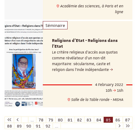
Académie des sciences, à Paris et en
ligne
Séminaire
Religions d'Etat - Religions dans
l'Etat
Le critère religieux d'accès aux quotas
comme révélateur d'un non-dit
majoritaire: sécularisme, caste et
religion dans l'Inde indépendante
4 February 2022
10h
16h
Salle de la Table ronde - MISHA
…
78
79
80
81
82
83
84
85
86
87
88
89
90
91
92
…