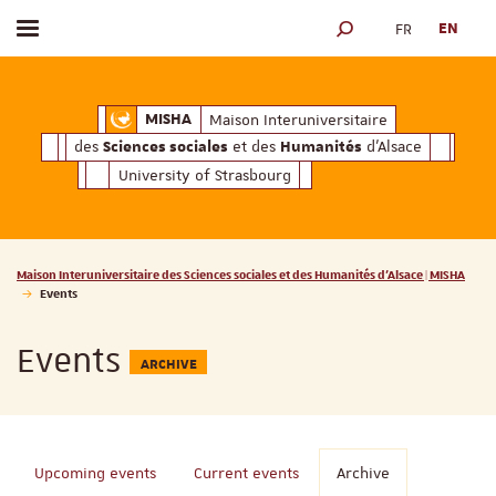
FR
EN
Toggle menu
SEARCH ENGINE
ciales
Humanités
et des
d'Alsace
Maison Interuniversitaire des
Sciences soc
Maison Interuniversitaire
MISHA
des
et des
d'Alsace
Sciences sociales
Humanités
University of Strasbourg
Vous êtes ici :
Maison Interuniversitaire des Sciences sociales et des Humanités d'Alsace | MISHA
Events
Events
ARCHIVE
Upcoming events
Current events
Archive