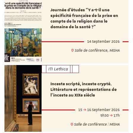
Journée d’études "Y a-t-il une
spécificité française de la prise en
compte de la religion dans le
domaine de la santé ?"
14 September 2026
Salle de conférence, MISHA
ITI Lethica
Inceste scripté, inceste crypté.
Littérature et représentations de
l’inceste au XIXe siècle
15
16 September 2026
9h30
17h
Salle de conférence | MISHA