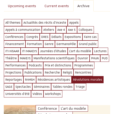
Upcoming events
Current events
Archive
All themes
Actualités des récits d'inceste
Appels
Appels à communication
Ateliers
Axe 4
Axe 5
Colloques
Conférences
Congrès
DRES
Débats
Expositions
Faire cas
Financement
Formation
Genre
GermanoPôle
Grand public
ITI HiSAAR
ITI MAKErS
Journées d'études
L'art du modèle
Lectures
Théâtre
MAKErS
Manifestations scientifiques
Ouvroir
PHuN
PUD
Performances
Podcasts
Prix et distinctions
Programmes
Projections
Publications
Recherche
ReligiS
Rencontres
Reportages
RnMSH
Résidences artistiques
Révolutions morales
SAGE
Spectacles
Séminaires
Tables rondes
Triage
Universités d'été
Vidéos
Workshops
Conférence
L'art du modèle