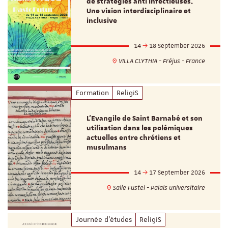
de stratégies anti infectieuses.
Une vision interdisciplinaire et
inclusive
14
18 September 2026
VILLA CLYTHIA - Fréjus - France
Formation
ReligiS
L’Evangile de Saint Barnabé et son
utilisation dans les polémiques
actuelles entre chrétiens et
musulmans
14
17 September 2026
Salle Fustel - Palais universitaire
Journée d'études
ReligiS