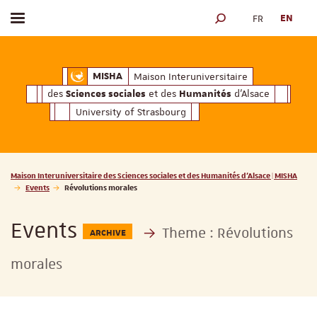
FR
EN
Toggle menu
SEARCH ENGINE
ciales
Humanités
et des
d'Alsace
Maison Interuniversitaire des
Sciences soc
Maison Interuniversitaire
MISHA
des
et des
d'Alsace
Sciences sociales
Humanités
University of Strasbourg
Vous êtes ici :
Maison Interuniversitaire des Sciences sociales et des Humanités d'Alsace | MISHA
Events
Révolutions morales
Events
Theme :
Révolutions
ARCHIVE
morales