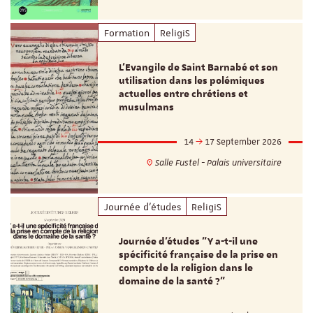
Formation
ReligiS
L’Evangile de Saint Barnabé et son
utilisation dans les polémiques
actuelles entre chrétiens et
musulmans
14
17 September 2026
Salle Fustel - Palais universitaire
Journée d'études
ReligiS
Journée d’études "Y a-t-il une
spécificité française de la prise en
compte de la religion dans le
domaine de la santé ?"