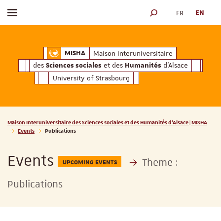
FR
EN
Toggle menu
SEARCH ENGINE
ciales
Humanités
et des
d'Alsace
Maison Interuniversitaire des
Sciences soc
Maison Interuniversitaire
MISHA
des
et des
d'Alsace
Sciences sociales
Humanités
University of Strasbourg
Vous êtes ici :
Maison Interuniversitaire des Sciences sociales et des Humanités d'Alsace | MISHA
Events
Publications
Events
Theme :
UPCOMING EVENTS
Publications