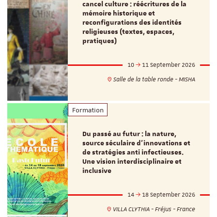
cancel culture : réécritures de la
mémoire historique et
reconfigurations des identités
religieuses (textes, espaces,
pratiques)
10
11 September 2026
Salle de la table ronde - MISHA
Formation
Du passé au futur : la nature,
source séculaire d’innovations et
de stratégies anti infectieuses.
Une vision interdisciplinaire et
inclusive
14
18 September 2026
VILLA CLYTHIA - Fréjus - France