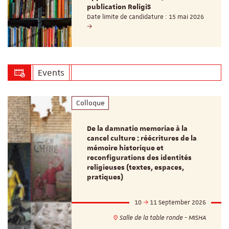
publication ReligiS
Date limite de candidature : 15 mai 2026
Events
Colloque
De la damnatio memoriae à la
cancel culture : réécritures de la
mémoire historique et
reconfigurations des identités
religieuses (textes, espaces,
pratiques)
10
11 September 2026
Salle de la table ronde - MISHA