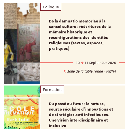
Colloque
De la damnatio memoriae à la
cancel culture : réécritures de la
mémoire historique et
reconfigurations des identités
religieuses (textes, espaces,
pratiques)
10
11 September 2026
Salle de la table ronde - MISHA
Formation
Du passé au futur : la nature,
source séculaire d’innovations et
de stratégies anti infectieuses.
Une vision interdisciplinaire et
inclusive