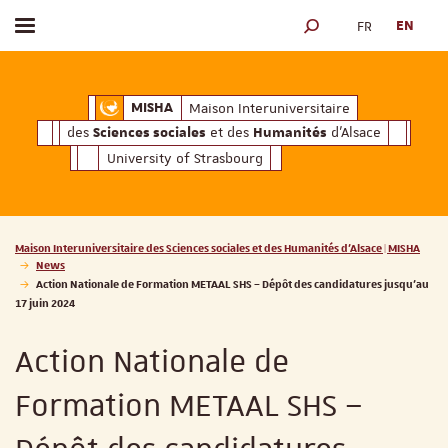
FR
EN
Toggle menu
SEARCH ENGINE
ciales
Humanités
et des
d'Alsace
Maison Interuniversitaire des
Sciences soc
Maison Interuniversitaire
MISHA
des
et des
d'Alsace
Sciences sociales
Humanités
University of Strasbourg
Vous êtes ici :
Maison Interuniversitaire des Sciences sociales et des Humanités d'Alsace | MISHA
News
Action Nationale de Formation METAAL SHS – Dépôt des candidatures jusqu’au
17 juin 2024
Action Nationale de
Formation METAAL SHS –