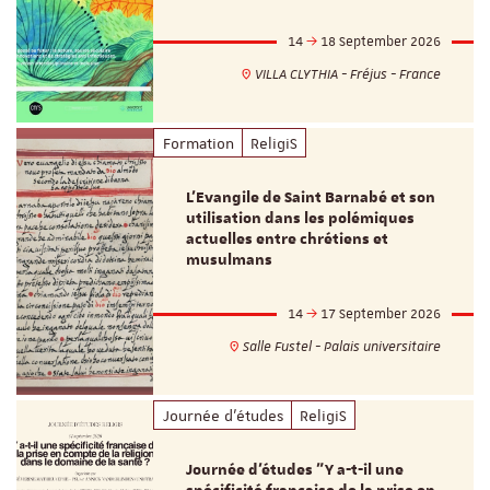
14
18 September 2026
VILLA CLYTHIA - Fréjus - France
Formation
ReligiS
L’Evangile de Saint Barnabé et son
utilisation dans les polémiques
actuelles entre chrétiens et
musulmans
14
17 September 2026
Salle Fustel - Palais universitaire
Journée d'études
ReligiS
Journée d’études "Y a-t-il une